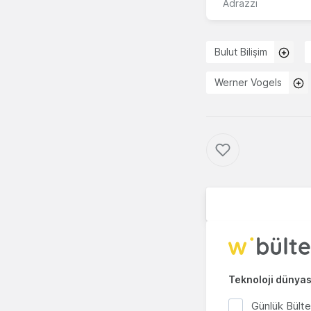
Adrazzi
Bulut Bilişim
Werner Vogels
Teknoloji dünyası
Günlük Bült