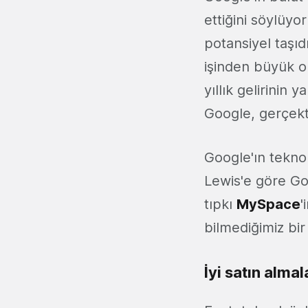
ettiğini söylüyo
potansiyel taşıd
işinden büyük o
yıllık gelirinin 
Google, gerçekt
Google'ın teknol
Lewis'e göre Go
tıpkı
MySpace
'
bilmediğimiz bir
İyi satın alma