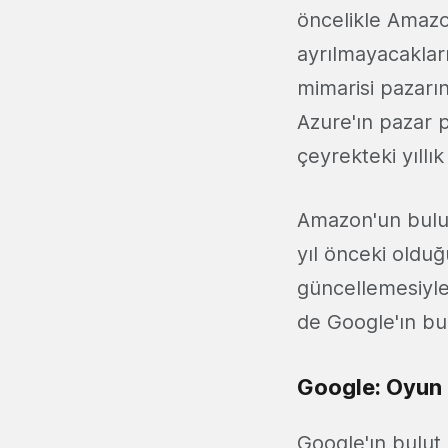
öncelikle Amazo
ayrılmayacaklar
mimarisi pazarın
Azure'ın pazar 
çeyrekteki yıllı
Amazon'un bulut
yıl önceki oldu
güncellemesiyle 
de Google'ın bu 
Google: Oyun 
Google'ın bulut