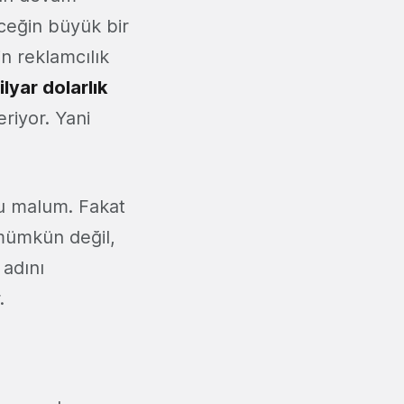
eceğin büyük bir
in reklamcılık
lyar dolarlık
eriyor. Yani
uğu malum. Fakat
mümkün değil,
 adını
.