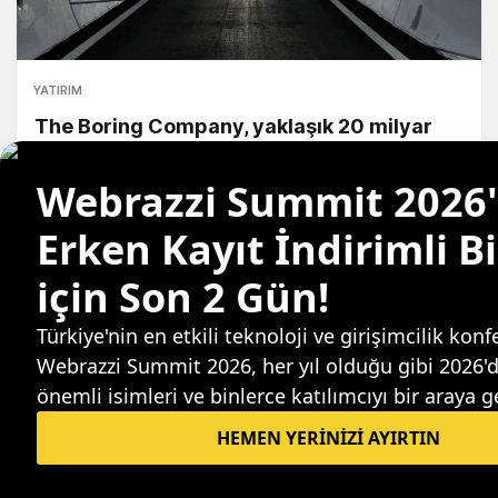
YATIRIM
The Boring Company, yaklaşık 20 milyar
dolar değerleme ile 4 milyar dolar yatırım
almayı hedefliyor
Candeğer Muradoğlu
Sıradaki haber