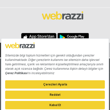
Hakkında
Yazarlar
Katkıda Bulun
Reklam
Girişiminizi Tanıtın
İletişim
Çerez Tercihleri
Gizlilik Politikası