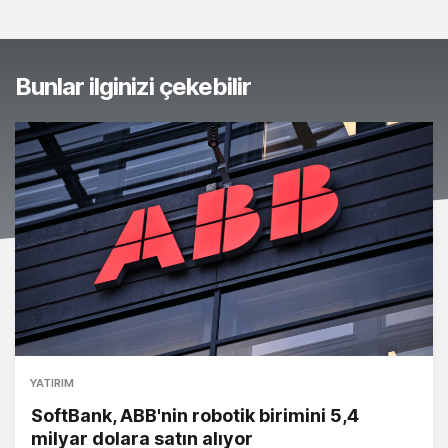
Bunlar ilginizi çekebilir
YATIRIM
SoftBank, ABB'nin robotik birimini 5,4
milyar dolara satın alıyor