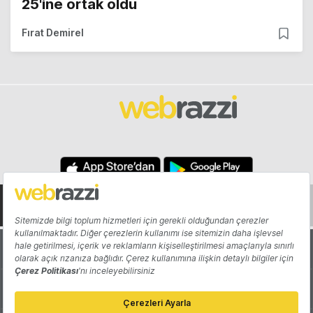
25'ine ortak oldu
Fırat Demirel
Hakkında
Yazarlar
Katkıda Bulun
Reklam