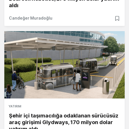
aldı
Candeğer Muradoğlu
YATIRIM
Şehir içi taşımacılığa odaklanan sürücüsüz
araç girişimi Glydways, 170 milyon dolar
yatırım aldı