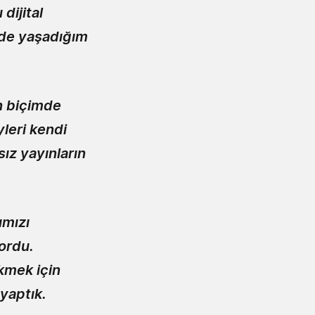
dijital
de yaşadığım
n biçimde
leri kendi
ız yayınların
ımızı
ordu.
kmek için
 yaptık.