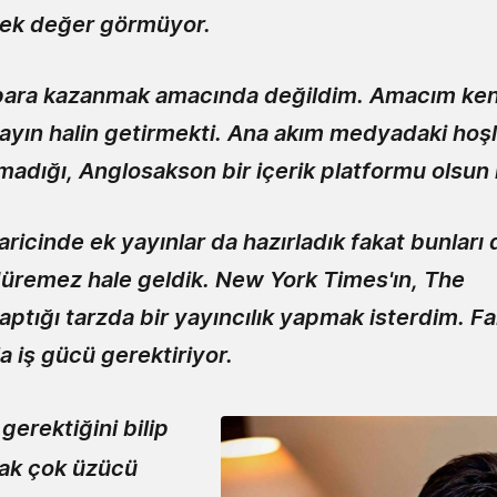
pek değer görmüyor.
para kazanmak amacında değildim. Amacım ken
ayın halin getirmekti. A
na akım medyadaki hoş
lmadığı, Anglosakson bir içerik platformu olsun
aricinde ek yayınlar da hazırladık fakat bunlar
üremez hale geldik. New York Times'ın, The
aptığı tarzda bir yayıncılık yapmak isterdim. F
la iş gücü gerektiriyor.
gerektiğini bilip
k çok üzücü