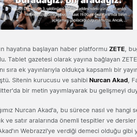
yın hayatına başlayan haber platformu
ZETE
, bu
du. Tablet gazetesi olarak yayına bağlayan ZETE
ı sıra ek yayınlarıyla oldukça kapsamlı bir yayı
tü. Sitenin kurucusu ve sahibi
Nurcan Akad
, 
witter'da bir metin yayımlayarak bu gelişmeyi du
ığımız Nurcan Akad'a, bu sürece nasıl ve hangi
uk ve satır aralarında önemli tespitler ve dersler
Akad'ın Webrazzi'ye verdiği demeci olduğu gibi 