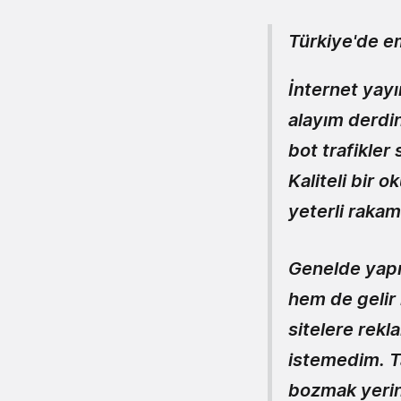
Türkiye'de e
İnternet yayı
alayım derdi
bot trafikler
Kaliteli bir 
yeterli rakam
Genelde yapıl
hem de gelir
sitelere rekl
istemedim. T
bozmak yerin