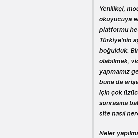
Yenilikçi, mo
okuyucuya eri
platformu he
Türkiye'nin 
boğulduk. Bir
olabilmek, vi
yapmamız ge
buna da eriş
için çok üzüc
sonrasına ba
site nasıl n
Neler yapılm