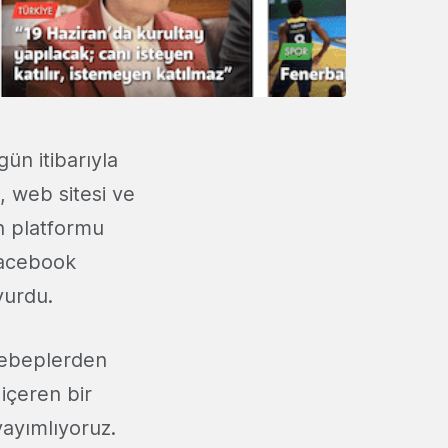
gün itibarıyla
, web sitesi ve
n platformu
Facebook
yurdu.
 sebeplerden
 içeren bir
yayımlıyoruz.