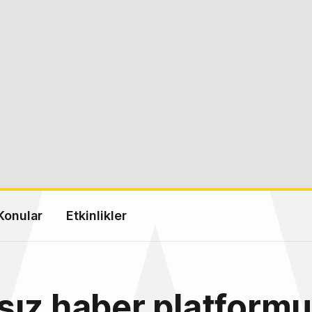
Konular
Etkinlikler
sız haber platform