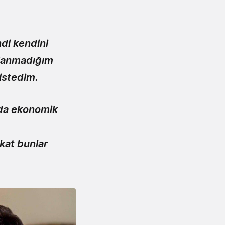
di kendini
lanmadığım
 istedim.
ı da ekonomik
akat bunlar