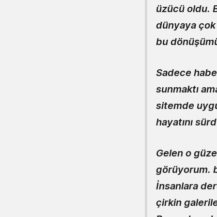
üzücü oldu. B
dünyaya çok 
bu dönüşümü
Sadece haber
sunmaktı ama
sitemde uygu
hayatını sürd
Gelen o güzel
görüyorum. b
İnsanlara de
çirkin galeri