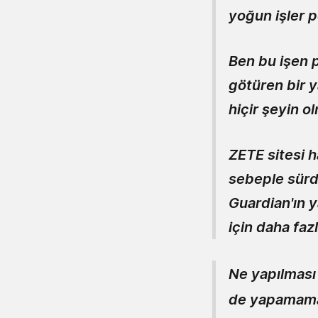
yoğun işler 
Ben bu işen 
götüren bir y
hiçir şeyin o
ZETE sitesi h
sebeple sürd
Guardian'ın y
için daha faz
Ne yapılması 
de yapamama