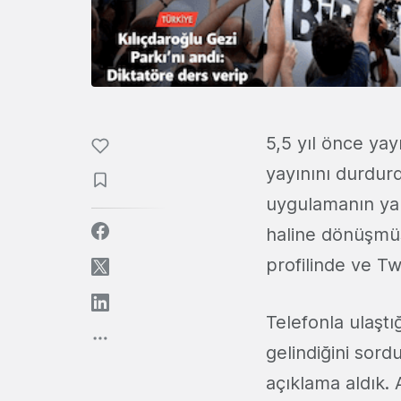
5,5 yıl önce ya
yayınını durdur
uygulamanın yan
haline dönüşmüş
profilinde ve T
Telefonla ulaşt
gelindiğini sord
açıklama aldık. 