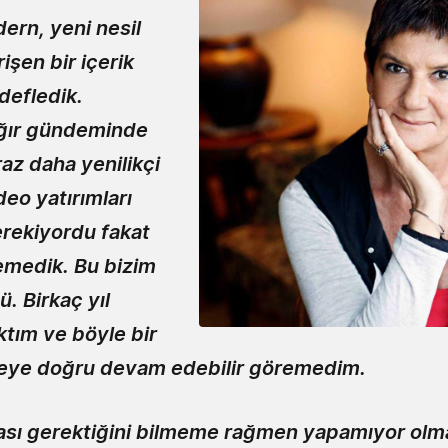
dern, yeni nesil
şen bir içerik
defledik.
ağır gündeminde
az daha yenilikçi
deo yatırımları
rekiyordu fakat
emedik. Bu bizim
ü. Birkaç yıl
ktım ve böyle bir
ereye doğru devam edebilir göremedim.
ası gerektiğini bilmeme rağmen yapamıyor olm