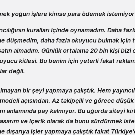
mek yoğun işlere kimse para ödemek istemiyor
ncılığının kuralları içinde oynamadım. Daha faz
ne düşmedim, daha fazla okuyucu bulmak için t
 satın almadım. Günlük ortalama 20 bin kişi bizi
okuyucu kitlesi. Bu benim için yeterli fakat rekla
lar değil.
mayan bir şeyi yapmaya çalıştık. Hem yayıncılı
 modeli açısından. A
z takipçili ve görece düşük t
am anlamında pay kalmıyor. Bu uğurda siteyi ki
asarım ve içerik olarak da bunu sürdürmek isted
e dışarıya işler yapmaya çalıştık fakat Türkiy