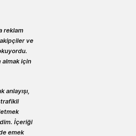
la reklam
akipçiler ve
 okuyordu.
m almak için
k anlayışı,
rafikli
rletmek
im. İçeriği
e'de emek