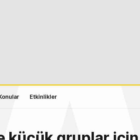
Konular
Etkinlikler
 küçük gruplar için