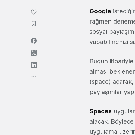
Google
istediği
rağmen denemek
sosyal paylaşım
yapabilmenizi s
Bugün itibariyl
alması beklenen
(space) açarak,
paylaşımlar yap
Spaces
uygulam
alacak. Böylece 
uygulama üzerind