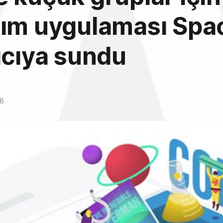
ım uygulaması Spac
ıcıya sundu
16