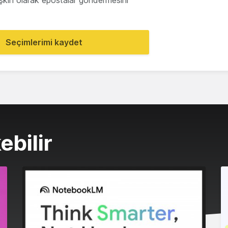
lişkin olarak epostalar göndermesini
Seçimlerimi kaydet
ebilir