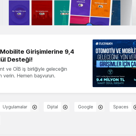
obilite Girişimlerine 9,4
ül Desteği!
 ve OİB iş birliğiyle geleceğin
ön verin. Hemen başvurun.
Uygulamalar
Dijital
Google
Spaces