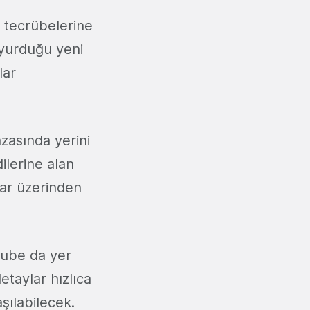
m tecrübelerine
yurduğu yeni
lar
zasında yerini
ilerine alan
lar üzerinden
Tube da yer
etaylar hızlıca
aşılabilecek.