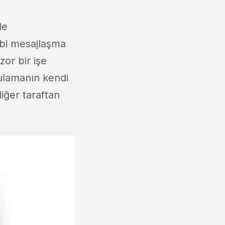
de
bi mesajlaşma
or bir işe
gulamanın kendi
iğer taraftan