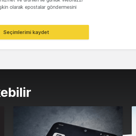
lişkin olarak epostalar göndermesini
Seçimlerimi kaydet
ebilir