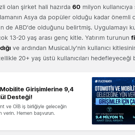
i olan şirket hali hazırda
60
milyon kullanıcıya
lamanın Asya da popüler olduğu kadar önemli 
inin de ABD'de olduğunu belirtmiş. Uygulamayı ku
 çok 13-20 yaş arası genç kitle. Yatırım turunun
f
dığı
ve ardından Musical.ly'nin kullanıcı kitlesin
likle 20+ yaş üstü kullanıcıları hedefleyeceği be
obilite Girişimlerine 9,4
ül Desteği!
 ve OİB iş birliğiyle geleceğin
ön verin. Hemen başvurun.