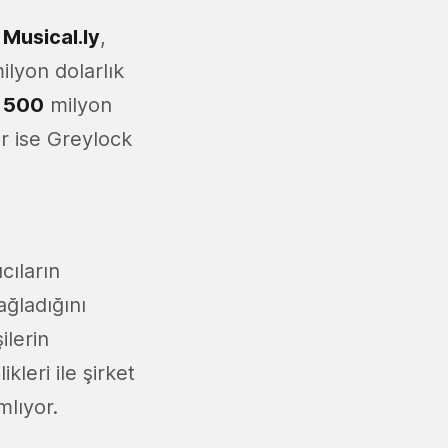
ğ
Musical.ly
,
ilyon dolarlık
i
500
milyon
ar ise Greylock
cıların
ağladığını
ilerin
kleri ile şirket
mlıyor.