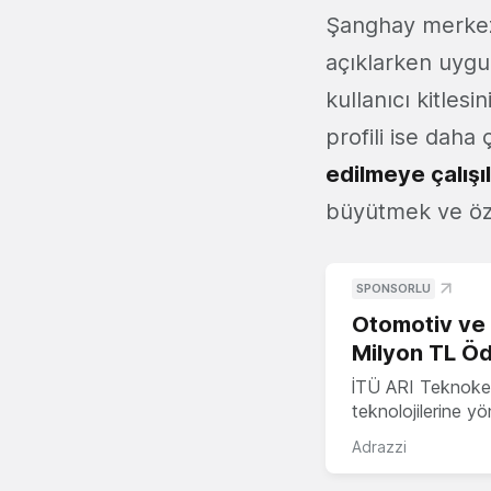
Şanghay merkezl
açıklarken uygu
kullanıcı kitles
profili ise daha
edilmeye çalışıl
büyütmek ve özel
SPONSORLU
Otomotiv ve M
Milyon TL Öd
İTÜ ARI Teknokent
teknolojilerine y
Adrazzi