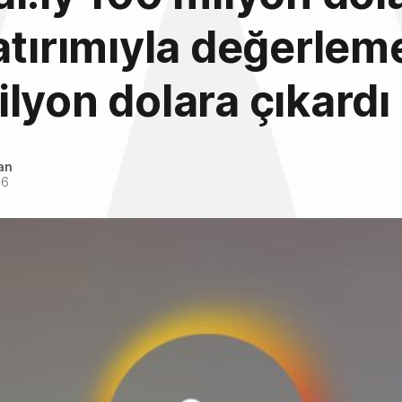
atırımıyla değerlem
lyon dolara çıkardı
an
16