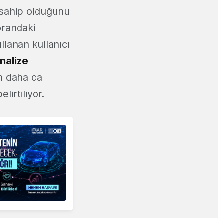
 sahip olduğunu
orandaki
llanan kullanıcı
inalize
in daha da
lirtiliyor.