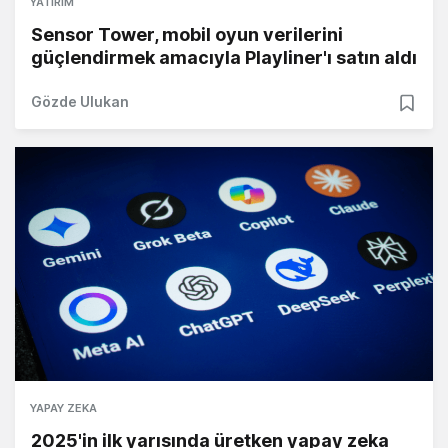
YATIRIM
Sensor Tower, mobil oyun verilerini
güçlendirmek amacıyla Playliner'ı satın aldı
Gözde Ulukan
YAPAY ZEKA
2025'in ilk yarısında üretken yapay zeka