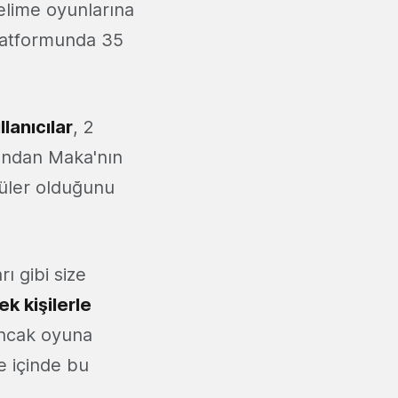
 kelime oyunlarına
platformunda 35
llanıcılar
, 2
andan Maka'nın
üler olduğunu
ı gibi size
k kişilerle
ancak oyuna
e içinde bu