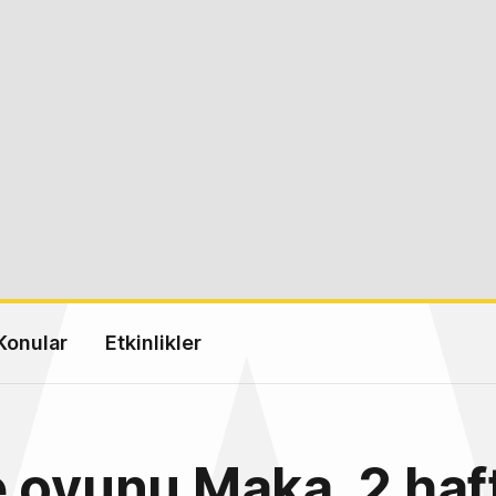
Konular
Etkinlikler
 oyunu Maka, 2 haf