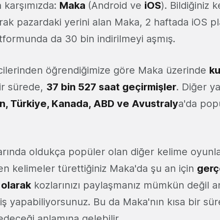
a karşımızda:
Maka
(Android ve
iOS
). Bildiğiniz
larak pazardaki yerini alan Maka, 2 haftada iOS 
tformunda da 30 bin indirilmeyi aşmış.
icilerinden öğrendiğimize göre Maka üzerinde
ku
bir sürede,
37 bin 527 saat geçirmişler
. Diğer y
n, Türkiye, Kanada, ABD ve Avustraly
a'da pop
rında oldukça popüler olan diğer kelime oyunlar
en kelimeler türettiğiniz Maka'da şu an için
gerçe
 olarak
kozlarınızı paylaşmanız mümkün değil 
iş yapabiliyorsunuz. Bu da Maka'nın kısa bir sür
 edeceği anlamına gelebilir.