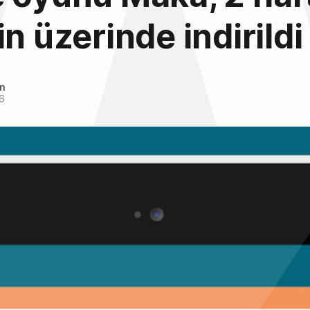
in üzerinde indirildi
an
6