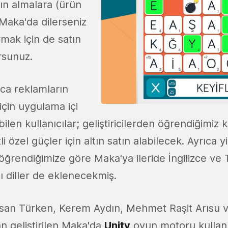
ın almalara (ürün
 Maka'da dilerseniz
rmak için de satın
rsunuz.
zca reklamların
için uygulama içi
len kullanıcılar; geliştiricilerden öğrendiğimiz k
li özel güçler için altın satın alabilecek. Ayrıca y
n öğrendiğimize göre Maka'ya ileride İngilizce v
ı diller de eklenecekmiş.
asan Türken, Kerem Aydın, Mehmet Raşit Arısu 
an geliştirilen Maka'da
Unity
oyun motoru kullan