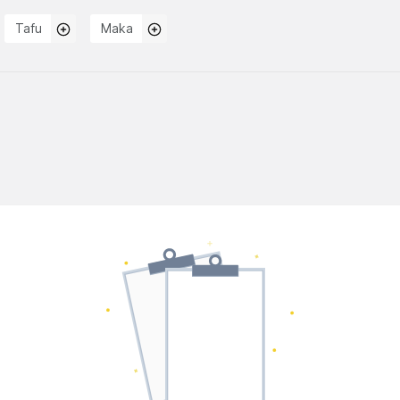
Tafu
Maka