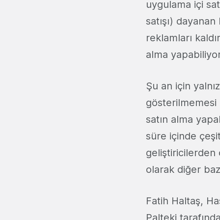
uygulama içi sat
satışı) dayanan
reklamları kaldı
alma yapabiliyo
Şu an için yalnı
gösterilmemesi 
satın alma yapabi
süre içinde çeşit
geliştiricilerde
olarak diğer baz
Fatih Haltaş, H
Palteki tarafınd