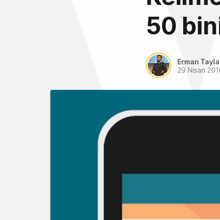
50 bin
Erman Tayl
29 Nisan 201