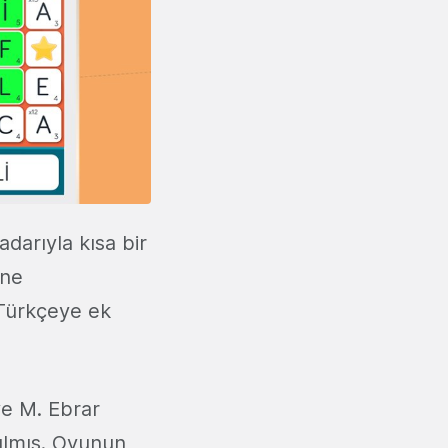
adarıyla kısa bir
ine
e Türkçeye ek
ve M. Ebrar
ılmış. Oyunun