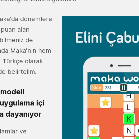
aka'da dönemlere
 puan alan
bilmeniz de
ada Maka'nın hem
e Türkçe olarak
de belirtelim.
 modeli
 uygulama içi
ra dayanıyor
klamlar ve