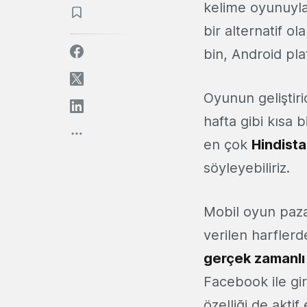
kelime oyunuyl
bir alternatif o
bin, Android pla
Oyunun geliştir
hafta gibi kısa 
en çok
Hindista
söyleyebiliriz.
Mobil oyun paza
verilen harflerd
gerçek zamanlı
Facebook ile gir
özelliği de aktif