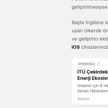
geliştirilmesiys
Başta İngilizce
uyan ülkerde ön
ve geliştirici e
iOS
cihazlarınıza 
SPONSORLU
İTÜ Çekirdek,
Enerji Ekosis
Girişimin için 8 
Sensin Hızlandır
Adrazzi