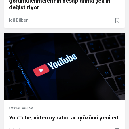
görüntülenmelerinin hesaplanma şeklini
değiştiriyor
İdil Dilber
SOSYAL AĞLAR
YouTube, video oynatıcı arayüzünü yeniledi