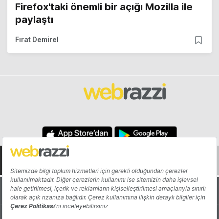
Firefox'taki önemli bir açığı Mozilla ile
paylaştı
Fırat Demirel
Hakkında
Yazarlar
Katkıda Bulun
Reklam