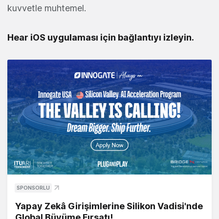
kuvvetle muhtemel.
Hear iOS uygulaması için bağlantıyı izleyin.
SPONSORLU
Yapay Zekâ Girişimlerine Silikon Vadisi'nde
Global Büyüme Fırsatı!