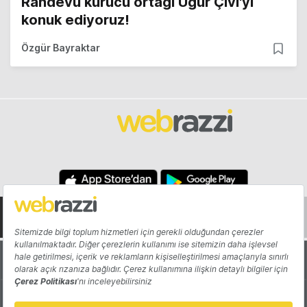
Randevu kurucu ortağı Uğur Çivi'yi
konuk ediyoruz!
Özgür Bayraktar
Hakkında
Yazarlar
Katkıda Bulun
Reklam