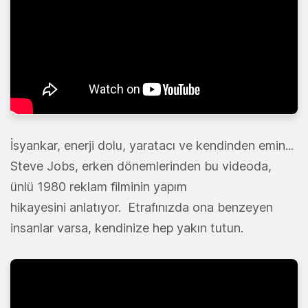
İsyankar, enerji dolu, yaratacı ve kendinden emin...
Steve Jobs, erken dönemlerinden bu videoda,
ünlü 1980 reklam filminin yapım
hikayesini anlatıyor. Etrafınızda ona benzeyen
insanlar varsa, kendinize hep yakın tutun.