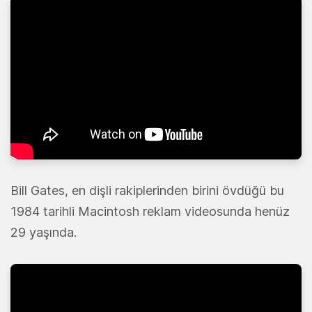
Bill Gates, en dişli rakiplerinden birini övdüğü bu
1984 tarihli Macintosh reklam videosunda henüz
29 yaşında.