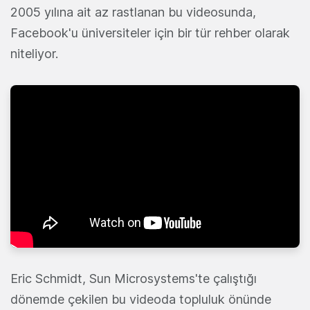
2005 yılına ait az rastlanan bu videosunda,
Facebook'u üniversiteler için bir tür rehber olarak
niteliyor.
Eric Schmidt, Sun Microsystems'te çalıştığı
dönemde çekilen bu videoda topluluk önünde