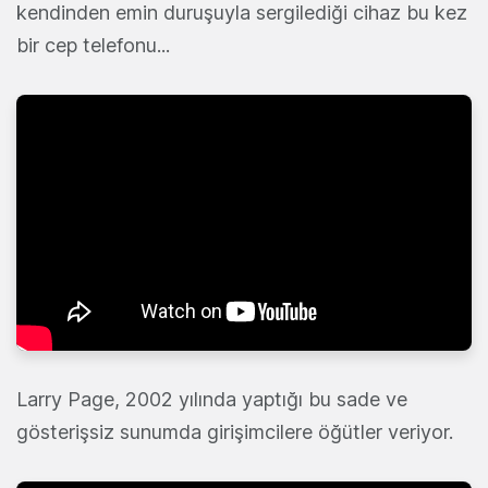
kendinden emin duruşuyla sergilediği cihaz bu kez
bir cep telefonu...
Larry Page, 2002 yılında yaptığı bu sade ve
gösterişsiz sunumda girişimcilere öğütler veriyor.