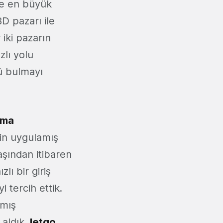
ve en büyük
D pazarı ile
iki pazarın
zlı yolu
nü bulmayı
ama
çin uygulamış
şından itibaren
lı bir giriş
 tercih ettik.
pmış
 aldık.
letgo