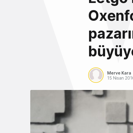
Oxenfo
pazarı
büyüy
Merve Kara
15 Nisan 201