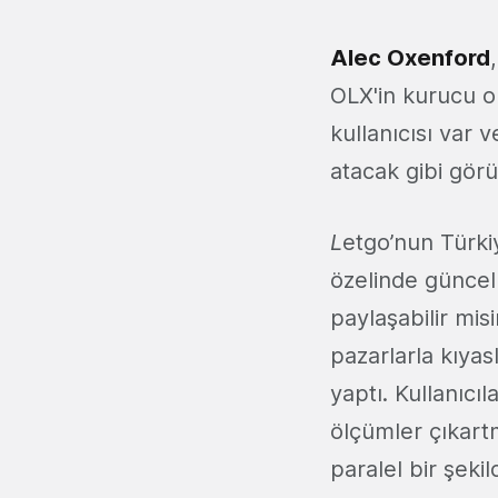
Alec Oxenford
OLX'in kurucu o
kullanıcısı var 
atacak gibi görü
L
etgo’nun Türkiy
özelinde güncel 
paylaşabilir mis
pazarlarla kıyas
yaptı. Kullanıcı
ölçümler çıkart
paralel bir şekil