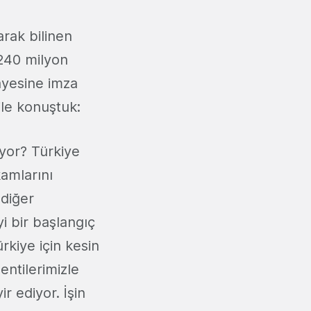
arak bilinen
240 milyon
ayesine imza
ile konuştuk:
iyor? Türkiye
kamlarını
 diğer
i bir başlangıç
rkiye için kesin
ntilerimizle
r ediyor. İşin