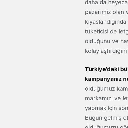
daha da heyecan
pazarımız olan 
kıyaslandığında
tüketicisi de le
olduğunu ve hay
kolaylaştırdığın
Türkiye’deki b
kampanyanız ne
olduğumuz kamp
markamızı ve let
yapmak için son 
Bugün gelmiş o
olduğumuzu görüy