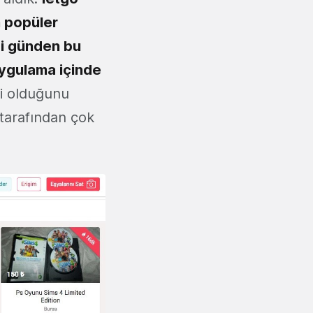
n popüler
iği günden bu
uygulama içinde
li olduğunu
 tarafından çok