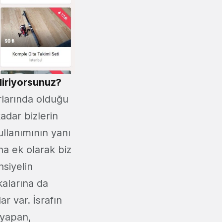
diriyorsunuz?
larında olduğu
adar bizlerin
ullanımının yanı
na ek olarak biz
nsiyelin
kalarına da
 var. İsrafın
 yapan,