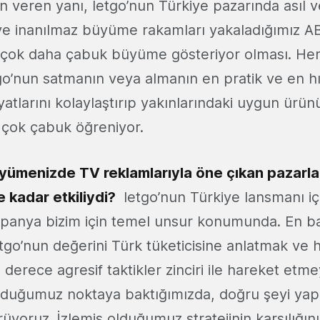
 veren yanı, letgo’nun Türkiye pazarında asıl 
ve inanılmaz büyüme rakamları yakaladığımız AB
 çok daha çabuk büyüme gösteriyor olması. Her 
tgo’nun satmanın veya almanın en pratik ve en hı
atlarını kolaylaştırıp yakınlarındaki uygun ürü
ı çok çabuk öğreniyor.
üyümenizde TV reklamlarıyla öne çıkan pazarl
 kadar etkiliydi?
letgo’nun Türkiye lansmanı i
anya bizim için temel unsur konumunda. En ba
go’nun değerini Türk tüketicisine anlatmak ve hız
derece agresif taktikler zinciri ile hareket etmeyi
lduğumuz noktaya baktığımızda, doğru şeyi ya
oruz. İzlemiş olduğumuz stratejinin karşılığını