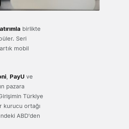
atırımla
birlikte
üler. Seri
artık mobil
ni
,
PayU
ve
nun pazara
Girişimin Türkiye
r kurucu ortağı
ğindeki ABD'den