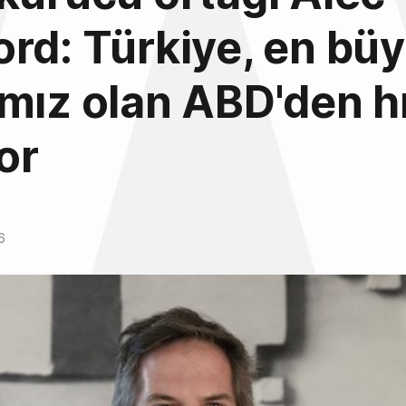
rd: Türkiye, en bü
mız olan ABD'den hı
or
6