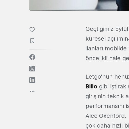
Geçtiğimiz Eylü
küresel açılımın
ilanları mobild
öncelikli hale ge
Letgo'nun henüz
Bilio
gibi iştira
girişinin teknik
performansını i
Alec Oxenford. 
çok daha hızlı b