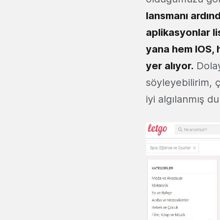
lansmanı ardınd
aplikasyonlar li
yana hem IOS, 
yer alıyor.
Dolay
söyleyebilirim,
iyi algılanmış d