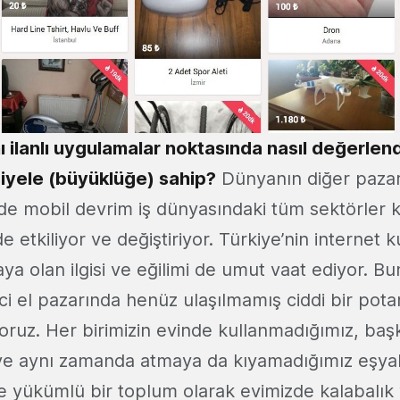
ı ilanlı uygulamalar noktasında nasıl değerlen
siyele (büyüklüğe) sahip?
Dünyanın diğer pazar
 de mobil devrim iş dünyasındaki tüm sektörler k
e etkiliyor ve değiştiriyor. Türkiye’nin internet k
ya olan ilgisi ve eğilimi de umut vaat ediyor. Bu
nci el pazarında henüz ulaşılmamış ciddi bir pota
oruz. Her birimizin evinde kullanmadığımız, baş
e aynı zamanda atmaya da kıyamadığımız eşyalar
yükümlü bir toplum olarak evimizde kalabalık