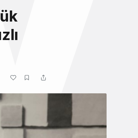
yük
zlı