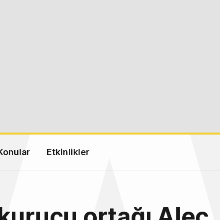
Konular
Etkinlikler
kurucu ortağı Alec