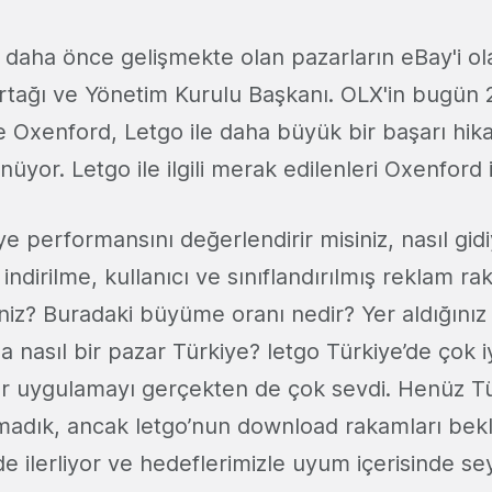
, daha önce gelişmekte olan pazarların eBay'i ol
rtağı ve Yönetim Kurulu Başkanı. OLX'in bugün 
ve Oxenford, Letgo ile daha büyük bir başarı hik
nüyor. Letgo ile ilgili merak edilenleri Oxenford 
e performansını değerlendirir misiniz, nasıl gid
indirilme, kullanıcı ve sınıflandırılmış reklam ra
iniz? Buradaki büyüme oranı nedir? Yer aldığınız
la nasıl bir pazar Türkiye?
letgo Türkiye’de çok iy
lar uygulamayı gerçekten de çok sevdi. Henüz Tü
madık, ancak letgo’nun download rakamları bekle
de ilerliyor ve hedeflerimizle uyum içerisinde seyi