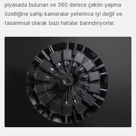
piyasada bulunan ve 360 derece çekim yapma
özelliğine sahip kameralar yeterince iyi değil ve
tasarımsal olarak bazı hatalar barındırıyorlar.