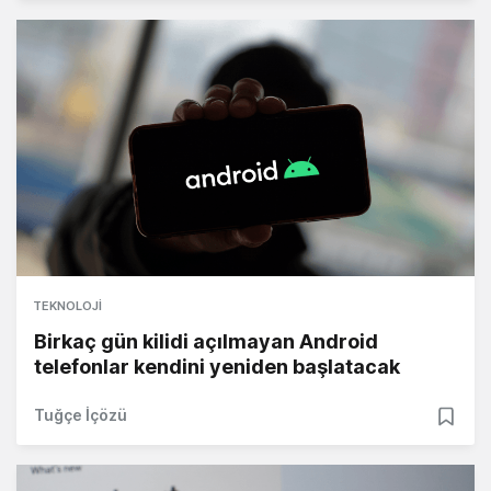
TEKNOLOJI
Birkaç gün kilidi açılmayan Android
telefonlar kendini yeniden başlatacak
Tuğçe İçözü