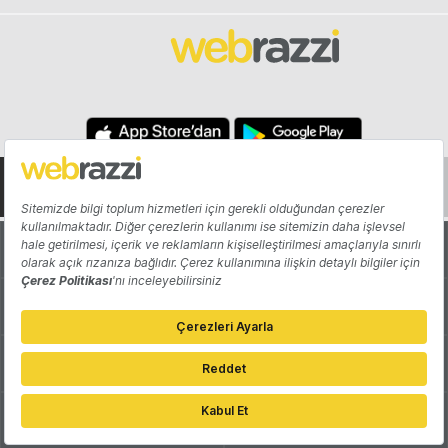
Hakkında
Yazarlar
Katkıda Bulun
Reklam
Girişiminizi Tanıtın
İletişim
Çerez Tercihleri
Gizlilik Politikası