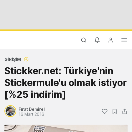
GIRIŞIM
Stickker.net: Türkiye'nin
Stickermule'u olmak istiyor
[%25 indirim]
Fırat Demirel
16 Mart 2016