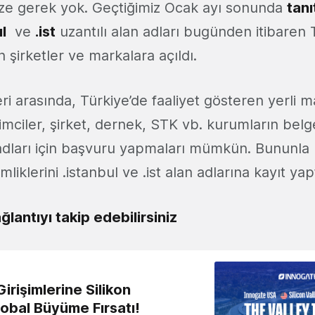
ze gerek yok. Geçtiğimiz Ocak ayı sonunda
tanı
l
ve
.ist
uzantılı alan adları bugünden itibaren 
n şirketler ve markalara açıldı.
eri arasında, Türkiye’de faaliyet gösteren yerli 
işimciler, şirket, dernek, STK vb. kurumların belge
adları için başvuru yapmaları mümkün. Bununla b
imliklerini .istanbul ve .ist alan adlarına kayıt yapt
ğlantıyı takip edebilirsiniz
irişimlerine Silikon
lobal Büyüme Fırsatı!