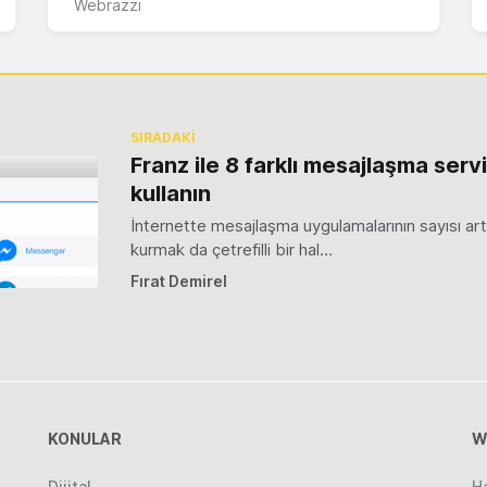
Webrazzi
SIRADAKİ
Franz ile 8 farklı mesajlaşma servi
kullanın
İnternette mesajlaşma uygulamalarının sayısı artt
kurmak da çetrefilli bir hal…
Fırat Demirel
KONULAR
W
Dijital
H