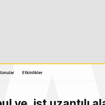
Konular
Etkinlikler
ul ve .ist uzantılı a