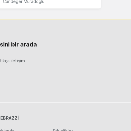
Candeğer Muradoğlu
sini bir arada
ıkça iletişim
EBRAZZİ
akkında
Etkinlikler