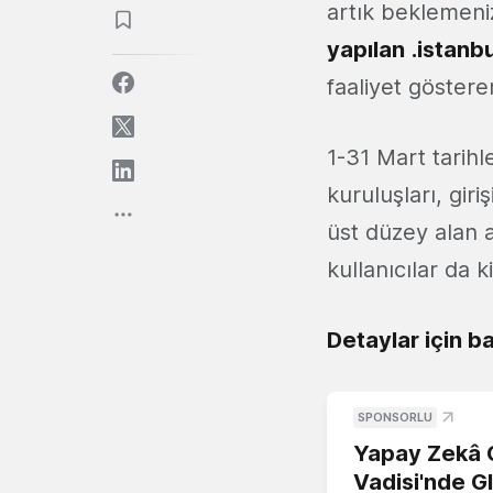
artık beklemeni
yapılan
.istanbu
faaliyet göstere
1-31 Mart tarihl
kuruluşları, gir
üst düzey alan 
kullanıcılar da k
Detaylar için ba
SPONSORLU
Yapay Zekâ G
Vadisi'nde G