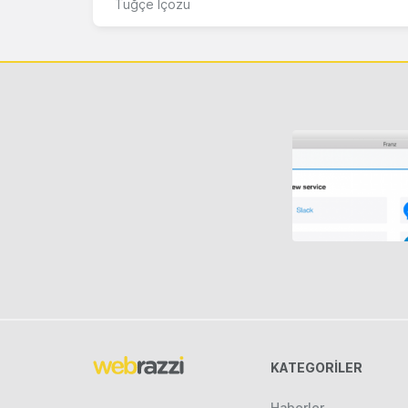
Tuğçe İçözü
KATEGORILER
Haberler