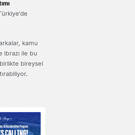
tımı
Türkiye'de
markalar, kamu
 ibrazı ile bu
irlikte bireysel
ırabiliyor.