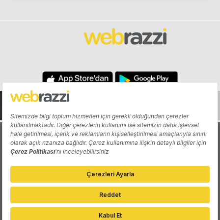
Hakkında
Yazarlar
Katkıda Bulun
Reklam
Girişiminizi Tanıtın
İletişim