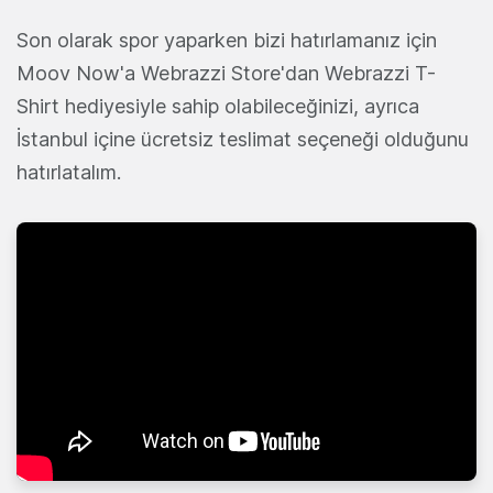
Son olarak spor yaparken bizi hatırlamanız için
Moov Now'a Webrazzi Store'dan Webrazzi T-
Shirt hediyesiyle sahip olabileceğinizi, ayrıca
İstanbul içine ücretsiz teslimat seçeneği olduğunu
hatırlatalım.