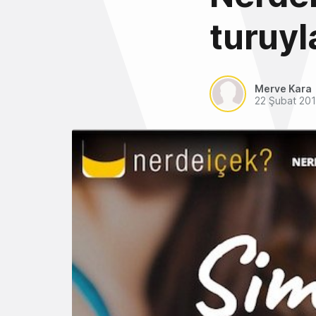
turuyla
Merve Kara
22 Şubat 20