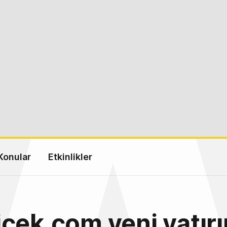
Konular
Etkinlikler
cek.com yeni yatır