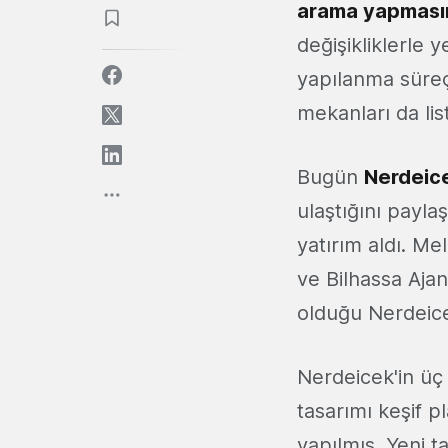
arama yapmasın
değişikliklerle
yapılanma süreç
mekanları da lis
Bugün
Nerdeic
ulaştığını payla
yatırım aldı. M
ve Bilhassa Aja
olduğu Nerdeicek
Nerdeicek'in üç 
tasarımı keşif p
yapılmış. Yeni 