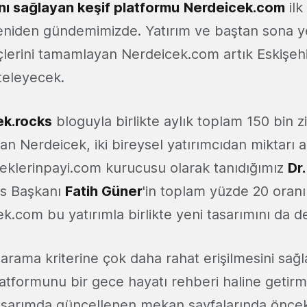
ı sağlayan keşif platformu
Nerdeicek.com
ilk
 yeniden gündemimizde. Yatırım ve baştan sona 
lerini tamamlayan Nerdeicek.com artık Eskişehi
teleyecek.
ek.rocks
bloguyla birlikte aylık toplam 150 bin zi
şan Nerdeicek, iki bireysel yatırımcıdan miktarı
eleklerinpayi.com kurucusu olarak tanıdığımız
Dr
ns Başkanı
Fatih Güner
'in toplam yüzde 20 oran
.com bu yatırımla birlikte yeni tasarımını da d
arama kriterine çok daha rahat erişilmesini sağ
latformunu bir gece hayatı rehberi haline getir
tasarımda güncellenen mekan sayfalarında öncek