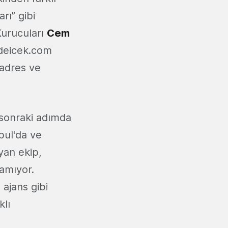
rı” gibi
 Kurucuları
Cem
rdeicek.com
 adres ve
sonraki adımda
nbul'da ve
yan ekip,
lamıyor.
 ajans gibi
klı