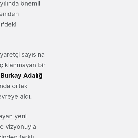
 yılında önemli
yeniden
r'deki
yaretçi sayısına
 açıklanmayan bir
. Burkay Adalığ
ında ortak
evreye aldı.
layan yeni
me vizyonuyla
inden farklı