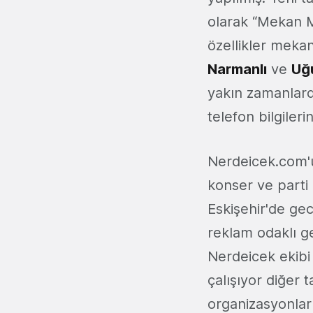
olarak “Mekan Me
özellikler mekanl
Narmanlı
ve
Uğ
yakın zamanlarda
telefon bilgileri
Nerdeicek.com'
konser ve parti 
Eskişehir'de ge
reklam odaklı ge
Nerdeicek ekibi 
çalışıyor diğer 
organizasyonlarla