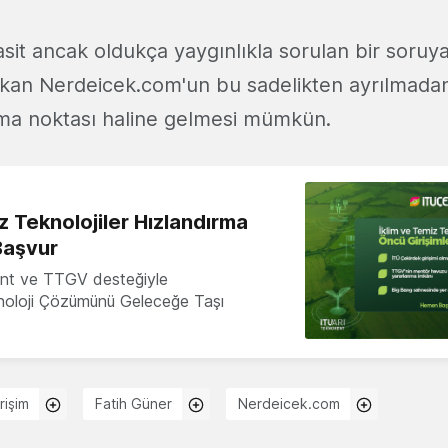
asit ancak oldukça yaygınlıkla sorulan bir soru
ıkan Nerdeicek.com'un bu sadelikten ayrılmada
ma noktası haline gelmesi mümkün.
z Teknolojiler Hızlandırma
Başvur
nt ve TTGV desteğiyle
knoloji Çözümünü Geleceğe Taşı
rişim
Fatih Güner
Nerdeicek.com