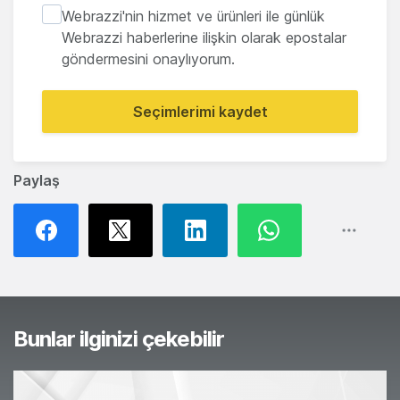
Webrazzi'nin hizmet ve ürünleri ile günlük
Webrazzi haberlerine ilişkin olarak epostalar
göndermesini onaylıyorum.
Seçimlerimi kaydet
Paylaş
Bunlar ilginizi çekebilir