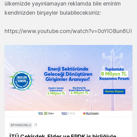
ülkemizde yayınlamayan reklamda bile eminim
kendinizden birşeyler bulabileceksiniz:
https://www.youtube.com/watch?v=0oYlOBun8UI
SPONSORLU
İTÜ Çekirdek, Elder ve EPDK iş birliğiyle