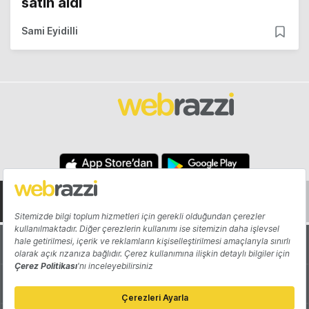
satın aldı
Sami Eyidilli
Hakkında
Yazarlar
Katkıda Bulun
Reklam