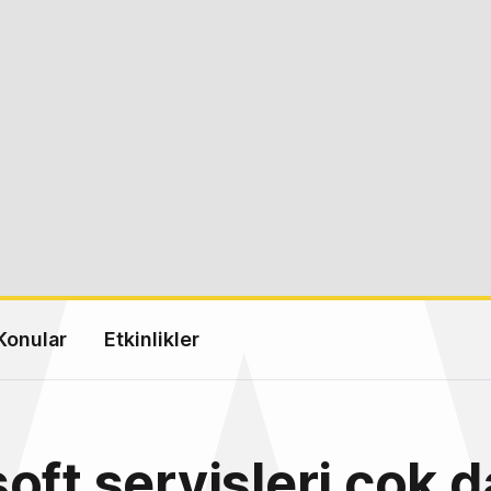
Konular
Etkinlikler
oft servisleri çok 