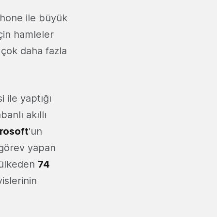
Phone ile büyük
için hamleler
 çok daha fazla
 ile yaptığı
banlı akıllı
rosoft
'un
 görev yapan
 ülkeden
74
islerinin