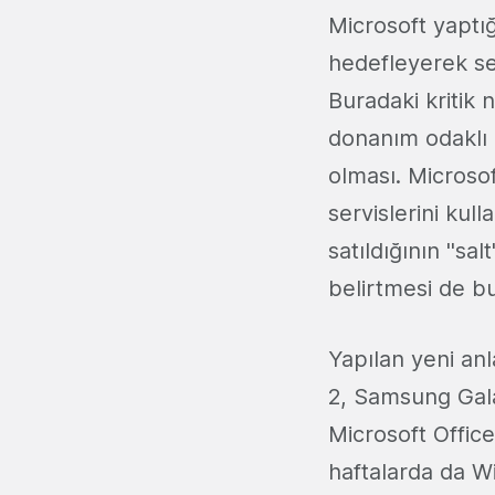
Microsoft yaptığ
hedefleyerek ser
Buradaki kritik n
donanım odaklı 
olması. Microso
servislerini ku
satıldığının ''sa
belirtmesi de bu 
Yapılan yeni an
2, Samsung Gala
Microsoft Offic
haftalarda da Wi