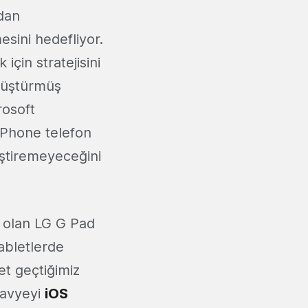
udan
esini hedefliyor.
için stratejisini
önüştürmüş
rosoft
 Phone telefon
ğiştiremeyeceğini
p olan LG G Pad
abletlerde
et geçtiğimiz
klavyeyi
iOS