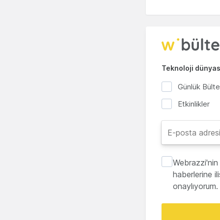
Teknoloji dünyası
Günlük Bült
Etkinlikler
Webrazzi'nin 
haberlerine i
onaylıyorum.