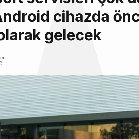
Android cihazda ön
olarak gelecek
an
16