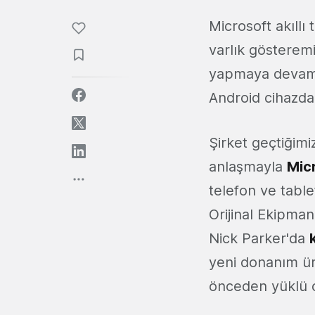
Microsoft akıll
varlık gösteremi
yapmaya devam e
Android cihazda
Şirket geçtiğimi
anlaşmayla
Mic
telefon ve table
Orijinal Ekipma
Nick Parker'da
yeni donanım üre
önceden yüklü o