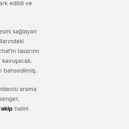
fark edildi ve
esini sağlayan
larındaki
hat'in tasarımı
 kavuşacak.
n bahsedilmiş.
 videolu arama
senger,
rakip
halini