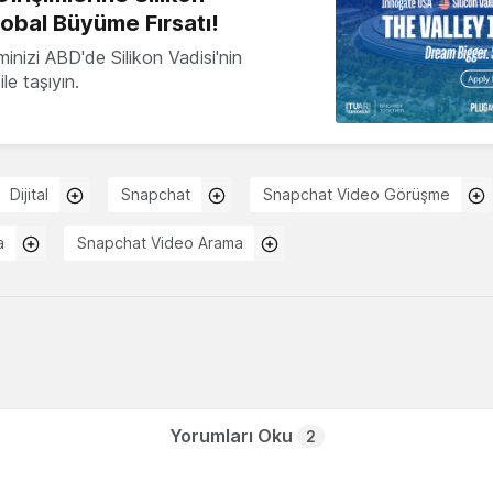
lobal Büyüme Fırsatı!
minizi ABD'de Silikon Vadisi'nin
le taşıyın.
Dijital
Snapchat
Snapchat Video Görüşme
a
Snapchat Video Arama
Yorumları Oku
2