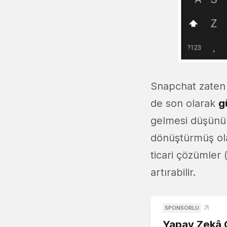
Snapchat zaten ha
de son olarak
g
gelmesi düşünül
dönüştürmüş ol
ticari çözümler 
artırabilir.
SPONSORLU
Yapay Zekâ G