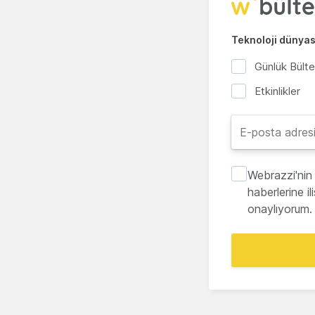
Teknoloji dünyası
Günlük Bült
Etkinlikler
Webrazzi'nin 
haberlerine i
onaylıyorum.