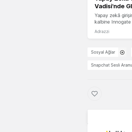
Vadisi'nde G
Yapay zekâ girişi
kalbine Innogate i
Adrazzi
Sosyal Ağlar
Snapchat Sesli Aram