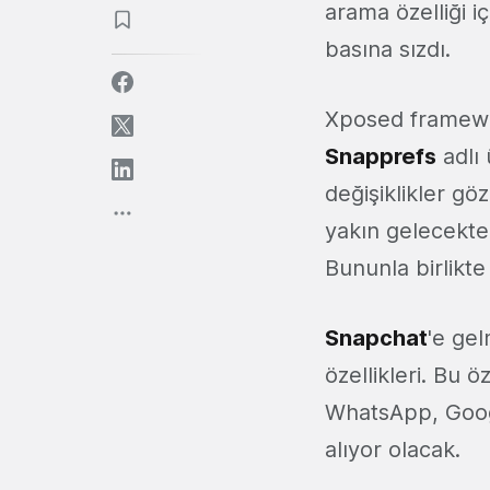
arama özelliği iç
basına sızdı.
Xposed framewo
Snapprefs
adlı 
değişiklikler gö
yakın gelecekt
Bununla birlikt
Snapchat
'e gel
özellikleri. Bu öz
WhatsApp, Goog
alıyor olacak.