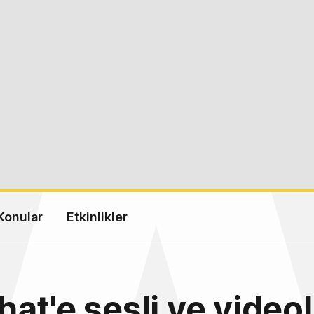
Konular
Etkinlikler
at'e sesli ve video