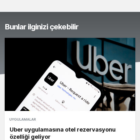
Bunlar ilginizi çekebilir
UYGULAMALAR
Uber uygulamasına otel rezervasyonu
özelliği geliyor