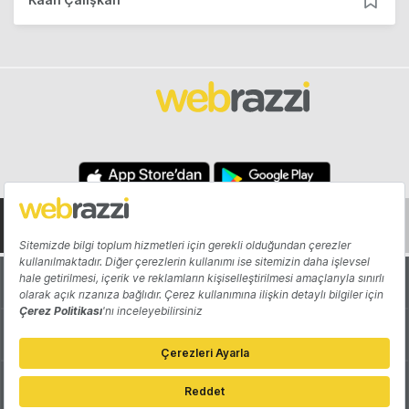
Hakkında
Yazarlar
Katkıda Bulun
Reklam
Girişiminizi Tanıtın
İletişim