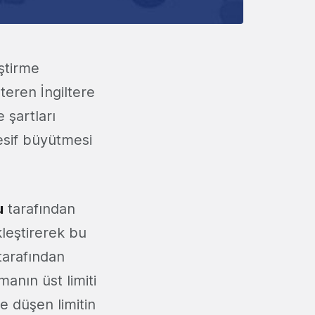
iştirme
teren İngiltere
 şartları
esif büyütmesi
u
tarafından
kleştirerek bu
tarafından
manın üst limiti
e düşen limitin