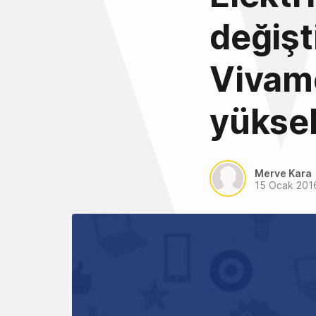
değişt
Vivame
yüksel
Merve Kara
15 Ocak 201