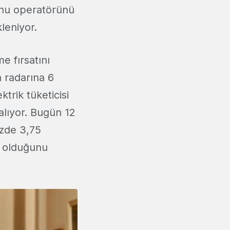
onu operatörünü
kleniyor.
e fırsatını
n radarına 6
trik tüketicisi
lıyor. Bugün 12
üzde 3,75
0 olduğunu