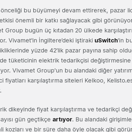
önceliği bu büyümeyi devam ettirerek, pazar li
kisi önemli bir katkı sağlayacak gibi görünüyor.
t Group bugün üç kıtadan 20 ülkede karşılaştırm
or. Vivamet'in İngiltere’deki iştiraki
uSwitch
'in b
şikliklerinde yüzde 42’lik pazar payına sahip oldu
e tüketicinin elektrik tedarikçisi değiştirmesine
iliyor. Vivamet Group'un bu alandaki diğer yatırım
ici fiyatları karşılaştırma siteleri Kelkoo, Kelist
.
rik dikeyinde fiyat karşılaştırma ve tedarikçi değ
sayısı gün geçtikçe
artıyor
. Bu alandaki girişimleri
i kozları ve bir süre daha öyle olacak gibi görü