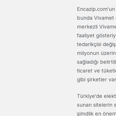
Encazip.com'un 
bunda Vivamet et
merkezli Vivame
faaliyet gösteriy
tedarikçisi deği
milyonun üzerind
sağladığı belirt
ticaret ve tüket
gibi şirketler var
Türkiye'de elekt
sunan sitelerin 
şimdlik en öneml