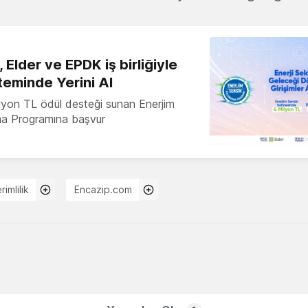
 Elder ve EPDK iş birliğiyle
teminde Yerini Al
milyon TL ödül desteği sunan Enerjim
ma Programına başvur
rimlilik
Encazip.com