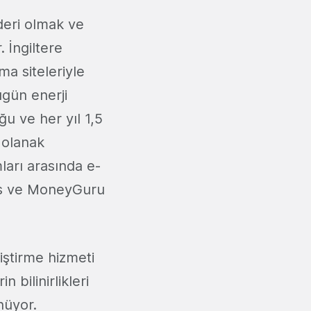
deri olmak ve
 İngiltere
a siteleriyle
ugün enerji
ğu ve her yıl 1,5
 olanak
ları arasında e-
o.es ve MoneyGuru
iştirme hizmeti
n bilinirlikleri
nüyor.