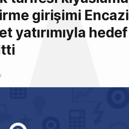
irme girişimi Encazi
t yatırımıyla hedef
tti
6