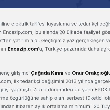
nline elektrik tarifesi kıyaslama ve tedarikçi değ
n Encazip.com, bu alanda 20 ülkede faaliyet gös
'ten yatırım aldı. Geçtiğimiz yaz gerçekleşen ve
ımın
Encazip.com
'u, Türkiye pazarında daha agr
 genç girişimci
Çağada Kırım
ve
Onur Orakçıoğl
com, ilk tedarikçi değişimini 2013 yılında gerçe
 girişi yapmıştı. Zira o dönemden bu yana EPDK 
irme özgürlüğüne sahip olan 'serbest tüketici' ol
lından itibaren aylık ortalama minimum 120 TL'y