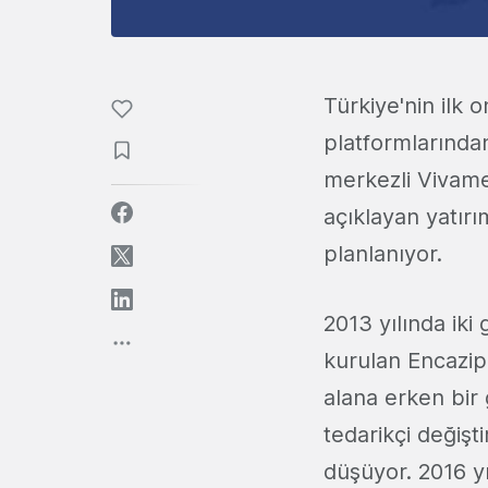
Türkiye'nin ilk o
platformlarında
merkezli Vivamet
açıklayan yatır
planlanıyor.
2013 yılında iki
kurulan Encazip.
alana erken bir
tedarikçi değişt
düşüyor. 2016 yı