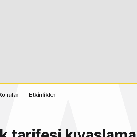
Konular
Etkinlikler
ik tarifesi kıyaslama