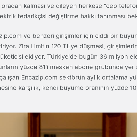
 oradan kalması ve dileyen herkese "cep telef
elektrik tedarikçisi değiştirme hakkı tanınması be
zip.com ve benzeri girişimler için ciddi bir büyüm
riyor. Zira Limitin 120 TL'ye düşmesi, girişimleri
tüketicisi ekliyor. Türkiye'de bugün 36 milyon elek
nların yüzde 81'i mesken abone grubunda yer a
le çalışan Encazip.com sektörün aylık ortalama y
sine karşılık, kendi büyüme oranının yüzde 1