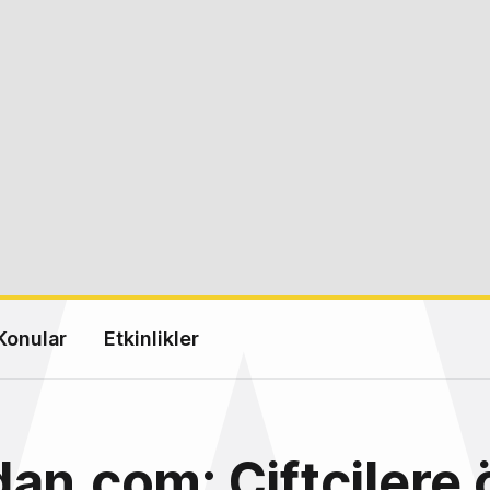
Konular
Etkinlikler
an.com: Çiftçilere 