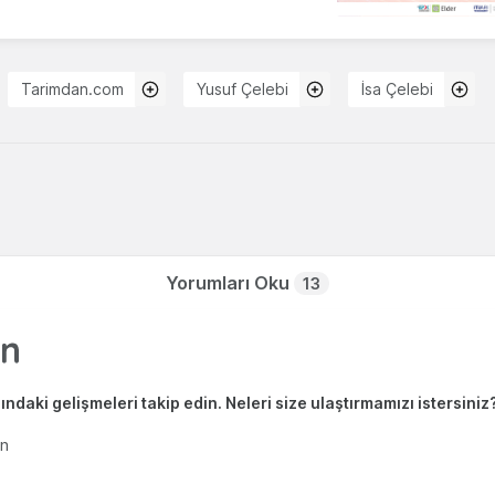
Tarimdan.com
Yusuf Çelebi
İsa Çelebi
Yorumları Oku
13
ndaki gelişmeleri takip edin. Neleri size ulaştırmamızı istersiniz
en