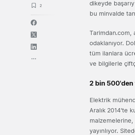
dikeyde başarıy
2
bu minvalde tanı
Tarimdan.com, a
odaklanıyor. Dol
tüm ilanlara ücr
ve bilgilerle çif
2 bin 500'den 
Elektrik mühend
Aralık 2014'te 
malzemelerine, 
yayınlıyor. Sited