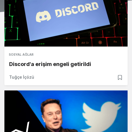
SOSYAL AĞLAR
Discord'a erişim engeli getirildi
Tuğçe İçözü