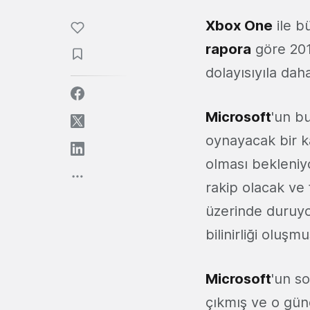
Xbox One
ile b
rapora
göre 201
dolayısıyıla dah
Microsoft
'un b
oynayacak bir k
olması bekleniy
rakip olacak ve
üzerinde duruyo
bilinirliği oluşm
Microsoft
'un s
çıkmış ve o gün