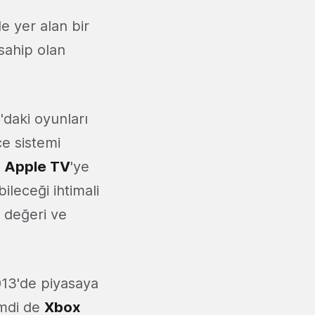
de yer alan bir
sahip olan
e
'daki oyunları
e sistemi
a
Apple TV
'ye
leceği ihtimali
 değeri ve
13'de piyasaya
imdi de
Xbox