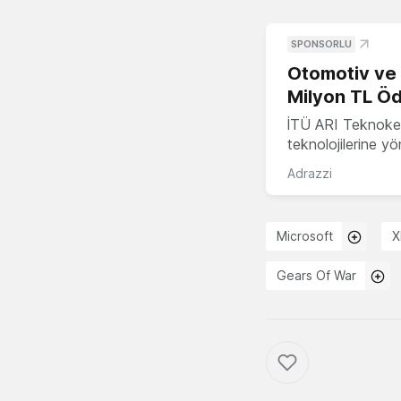
SPONSORLU
Otomotiv ve M
Milyon TL Öd
İTÜ ARI Teknokent
teknolojilerine y
Adrazzi
Microsoft
X
Gears Of War