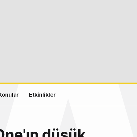
Konular
Etkinlikler
One'ın düşük