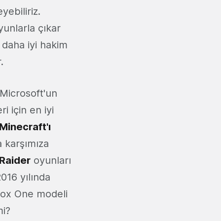
ebiliriz.
yunlarla çıkar
 daha iyi hakim
.
 Microsoft'un
 için en iyi
Minecraft'ı
 karşımıza
Raider
oyunları
016 yılında
box One modeli
mi?