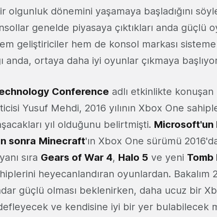
ir olgunluk dönemini yaşamaya başladığını söyley
konsollar genelde piyasaya çıktıkları anda güçlü o
em geliştiriciler hem de konsol markası sisteme
ı anda, ortaya daha iyi oyunlar çıkmaya başlıyor
Technology Conference
adlı etkinlikte konuşan
cisi Yusuf Mehdi, 2016 yılının Xbox One sahipleri
aşacakları yıl olduğunu belirtmişti.
Microsoft'un 
an sonra
Minecraft
'ın Xbox One sürümü 2016'da
yanı sıra
Gears of War 4
,
Halo 5
ve yeni
Tomb 
iplerini heyecanlandıran oyunlardan. Bakalım 2
dar güçlü olması beklenirken, daha ucuz bir X
efleyecek ve kendisine iyi bir yer bulabilecek 