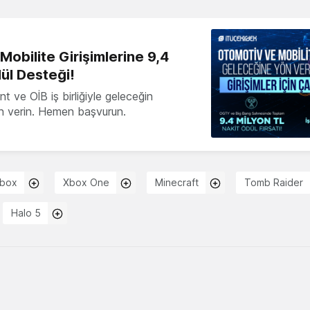
obilite Girişimlerine 9,4
ül Desteği!
 ve OİB iş birliğiyle geleceğin
ön verin. Hemen başvurun.
box
Xbox One
Minecraft
Tomb Raider
Halo 5