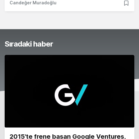
Candeğer Muradoğlu
Sıradaki haber
2015'te frene basan Google Ventures,