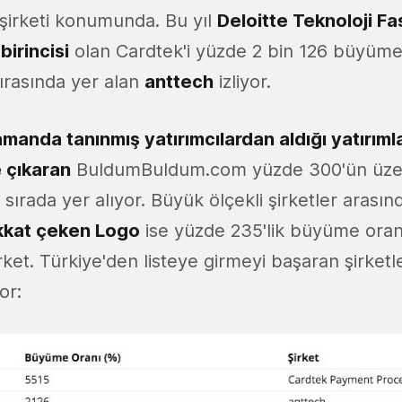
 şirketi konumunda. Bu yıl
Deloitte Teknoloji Fa
birincisi
olan Cardtek'i yüzde 2 bin 126 büyüme 
 sırasında yer alan
anttech
izliyor.
amanda tanınmış yatırımcılardan aldığı yatırım
 çıkaran
BuldumBuldum.com yüzde 300'ün üze
 sırada yer alıyor. Büyük ölçekli şirketler arasınd
kkat çeken Logo
ise yüzde 235'lik büyüme oranı
rket. Türkiye'den listeye girmeyi başaran şirket
or: