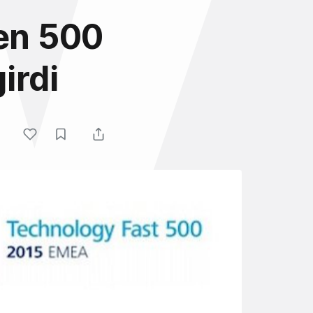
yen 500
girdi