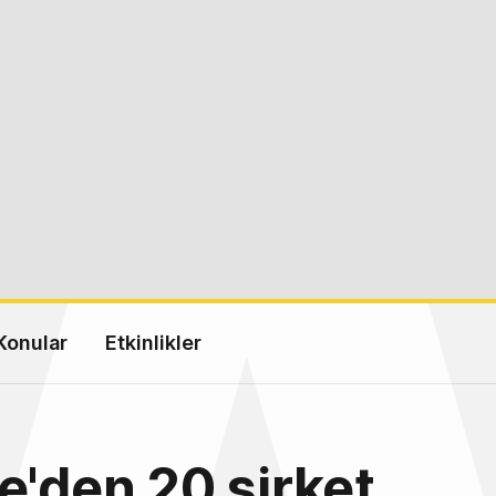
Konular
Etkinlikler
e'den 20 şirket