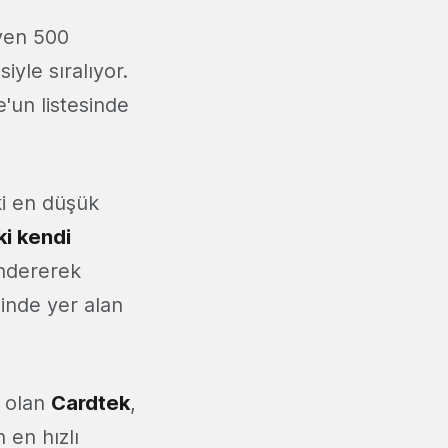
üyen 500
iyle sıralıyor.
'un listesinde
ki en düşük
ki kendi
öndererek
esinde yer alan
i olan
Cardtek
,
 en hızlı