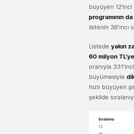
büyüyen 12'inci
programının da 
listenin 36'ıncı
Listede
yakın z
60 milyon TL'ye
oranıyla 331'inci
büyümesiyle
di
hızlı büyüyen şi
şekilde sıralanıy