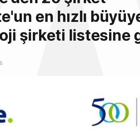
te'un en hızlı büyü
ji şirketi listesine 
15