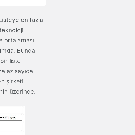
Listeye en fazla
teknoloji
me ortalaması
urumda. Bunda
ir liste
ha az sayıda
n şirketi
nin üzerinde.