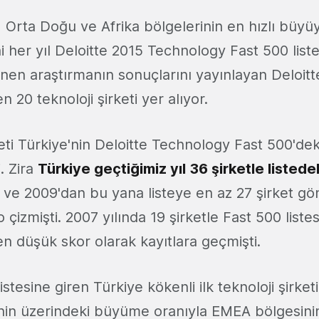
, Orta Doğu ve Afrika bölgelerinin en hızlı büy
ni her yıl Deloitte 2015 Technology Fast 500 listes
enen araştırmanın sonuçlarını yayınlayan Deloitte
n 20 teknoloji şirketi yer alıyor.
keti Türkiye'nin Deloitte Technology Fast 500'de
. Zira
Türkiye geçtiğimiz yıl 36 şirketle listede
ve 2009'dan bu yana listeye en az 27 şirket g
blo çizmişti. 2007 yılında 19 şirketle Fast 500 list
en düşük skor olarak kayıtlara geçmişti.
istesine giren Türkiye kökenli ilk teknoloji şirket
inin üzerindeki büyüme oranıyla EMEA bölgesinin