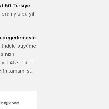
st 50 Türkiye
oranıyla bu yıl
la değerlemesini
rindeki büyüme
a hızlı
yla 457'inci en
lerin tamamı şu