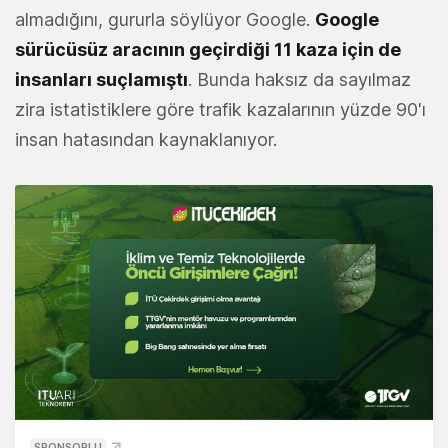
almadığını, gururla söylüyor Google.
Google
sürücüsüz aracının geçirdiği 11 kaza için de
insanları suçlamıştı
. Bunda haksız da sayılmaz
zira istatistiklere göre trafik kazalarının yüzde 90'ı
insan hatasından kaynaklanıyor.
SPONSORLU