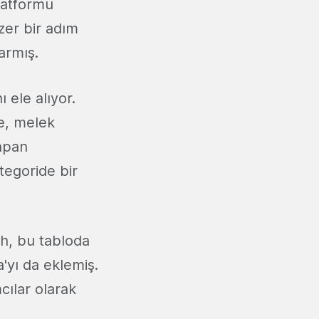
platformu
er bir adım
armış.
 ele alıyor.
ne, melek
yapan
tegoride bir
h, bu tabloda
'yı da eklemiş.
cılar olarak