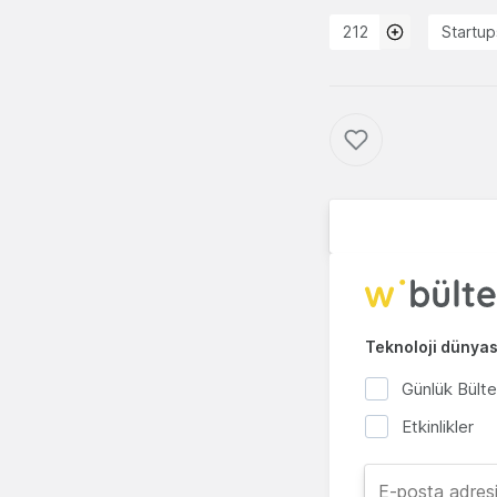
212
Startu
Teknoloji dünyası
Günlük Bült
Etkinlikler