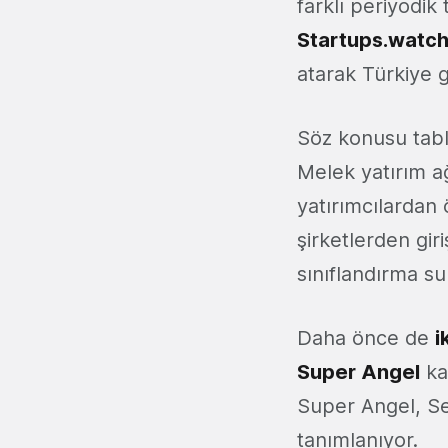
farklı periyodik
Startups.watc
atarak Türkiye g
Söz konusu tablo
Melek yatırım a
yatırımcılardan
şirketlerden gir
sınıflandırma su
Daha önce de
i
Super Angel
ka
Super Angel, Ser
tanımlanıyor.