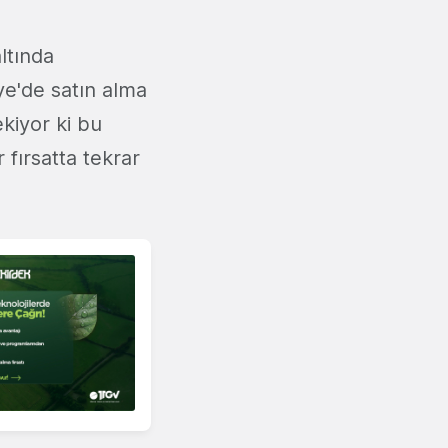
ltında
e'de satın alma
ekiyor ki bu
 fırsatta tekrar