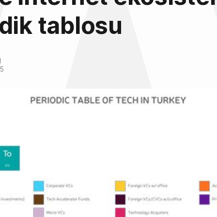
dik tablosu
l
15