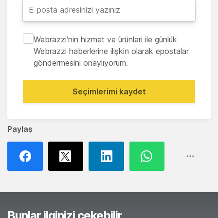
Webrazzi'nin hizmet ve ürünleri ile günlük
Webrazzi haberlerine ilişkin olarak epostalar
göndermesini onaylıyorum.
Seçimlerimi kaydet
Paylaş
Bunlar ilginizi çekebilir