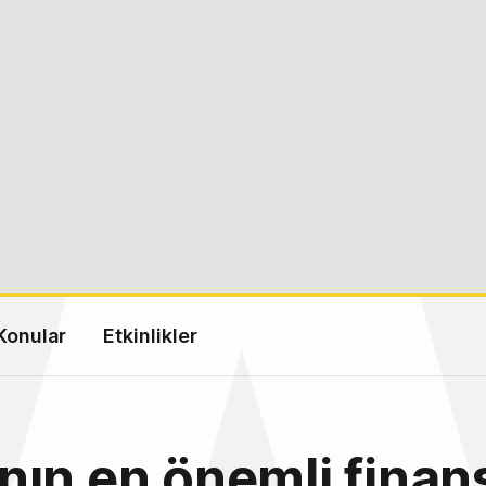
Konular
Etkinlikler
ın en önemli finan