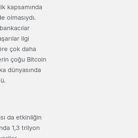
nlik kapsamında
de olmasıydı.
 bankacılar
arılar ilgi
öre çok daha
rin çoğu Bitcoin
nka dünyasında
ü.
sı da etkinliğin
nda 1,3 trilyon