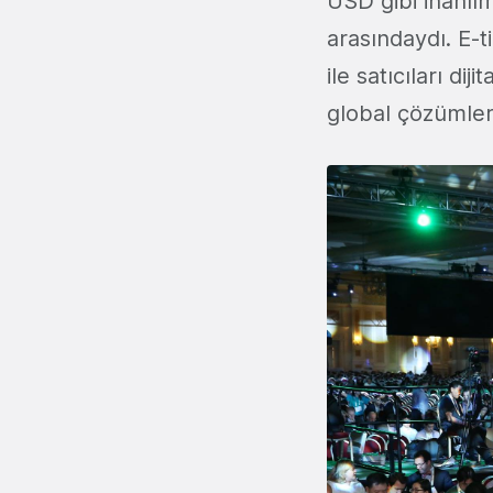
USD gibi inanılm
arasındaydı. E-t
ile satıcıları di
global çözüml