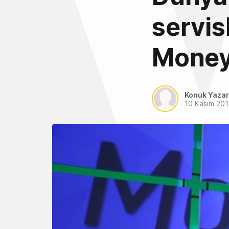
servis
Money
Konuk Yazar
10 Kasım 20