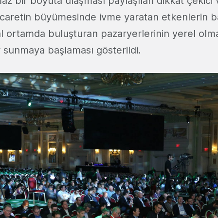
az bir boyuta ulaşması paylaşılan dikkat çekici 
icaretin büyümesinde ivme yaratan etkenlerin ba
jital ortamda buluşturan pazaryerlerinin yerel olm
er sunmaya başlaması gösterildi.