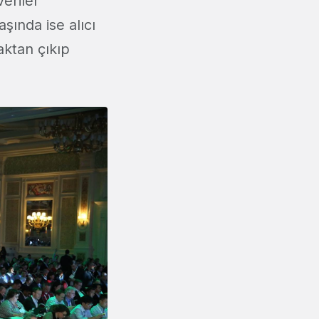
veriler
şında ise alıcı
aktan çıkıp