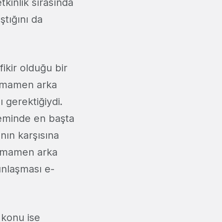
tkinlik sırasında
ştığını da
ikir olduğu bir
tamamen arka
 gerektiğiydi.
steminde en başta
ının karşısına
tamamen arka
ınlaşması e-
 konu ise