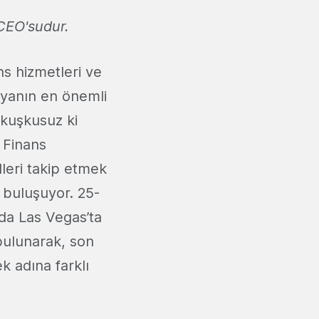
CEO'sudur.
ns hizmetleri ve
ünyanın en önemli
̧ kuşkusuz ki
. Finans
leri takip etmek
e buluşuyor. 25-
nda Las Vegas’ta
bulunarak, son
k adına farklı