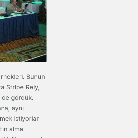
̈rnekleri. Bunun
a Stripe Rely,
 de gördük.
ana, aynı
mek istiyorlar
atın alma