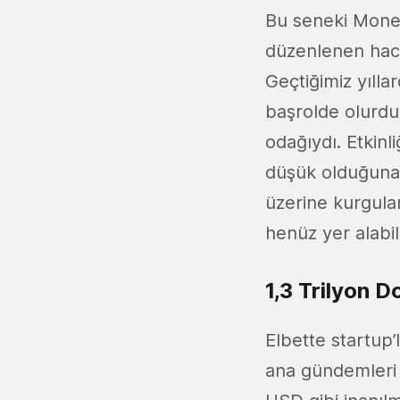
Bu seneki Money 
düzenlenen hack
Geçtiğimiz yılla
başrolde olurdu,
odağıydı. Etkinl
düşük olduğuna
üzerine kurgula
henüz yer alabi
1,3 Trilyon D
Elbette startup’l
ana gündemleri 