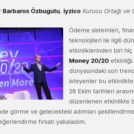
z
Barbaros Özbugutu
,
iyzico
Kurucu Ortağı ve 
Ödeme sistemleri, fina
teknolojileri ile ilgili d
etkinliklerinden biri hic
Money 20/20
etkinliği
dünyasındaki son trend
isteyenler bu etkinlikt
28 Ekim tarihleri arası
düzenlenen etkinlikte 
nde görme ve gelecekteki adımları şekillendirme
değerlendirme fırsatı yakaladım.