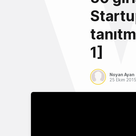
Startu
tanıtm
1]
Noyan Ayan
25 Ekim 201