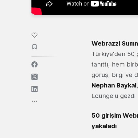
Webrazzi Summ
Türkiye'den 50 g
tanıttı, hem bir
görüş, bilgi ve 
Nephan Baykal
Lounge'u gezdi v
50 girişim Webr
yakaladı