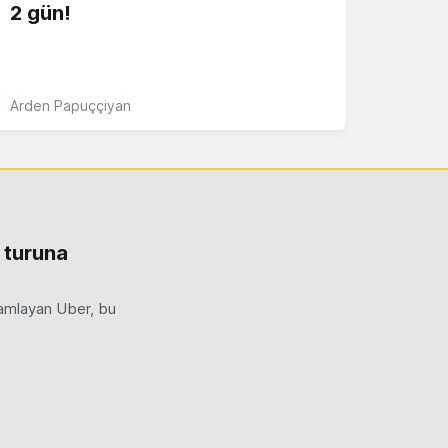
2 gün!
Arden Papuççiyan
m turuna
mamlayan Uber, bu