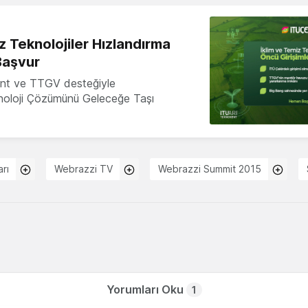
z Teknolojiler Hızlandırma
Başvur
nt ve TTGV desteğiyle
knoloji Çözümünü Geleceğe Taşı
rı
Webrazzi TV
Webrazzi Summit 2015
Yorumları Oku
1