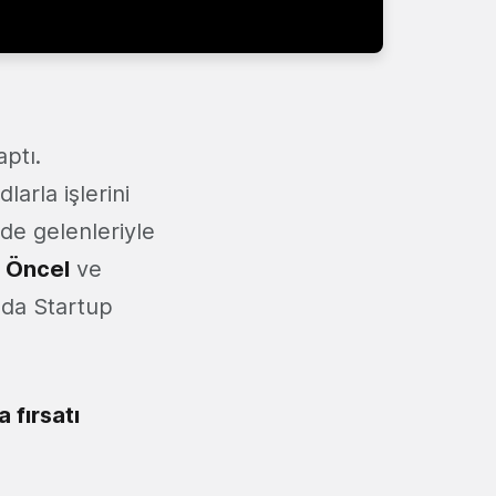
aptı.
arla işlerini
de gelenleriyle
 Öncel
ve
nda Startup
 fırsatı