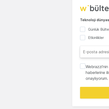
Teknoloji dünyası
Günlük Bült
Etkinlikler
Webrazzi'nin 
haberlerine i
onaylıyorum.