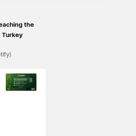
eaching the
n Turkey
ify)