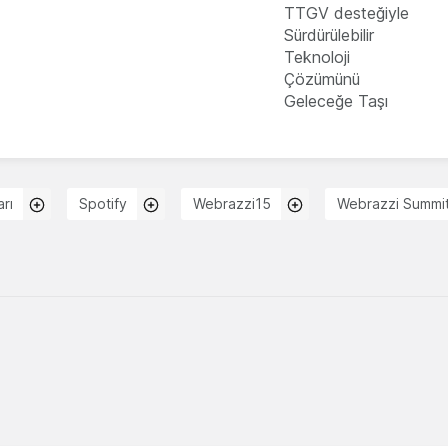
TTGV desteğiyle
Sürdürülebilir
Teknoloji
Çözümünü
Geleceğe Taşı
rı
Spotify
Webrazzi15
Webrazzi Summi