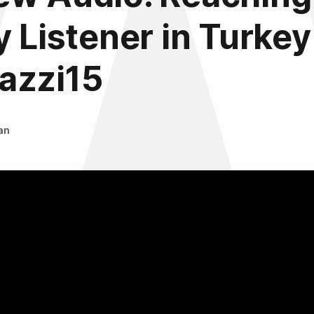
y Listener in Turkey
azzi15
an