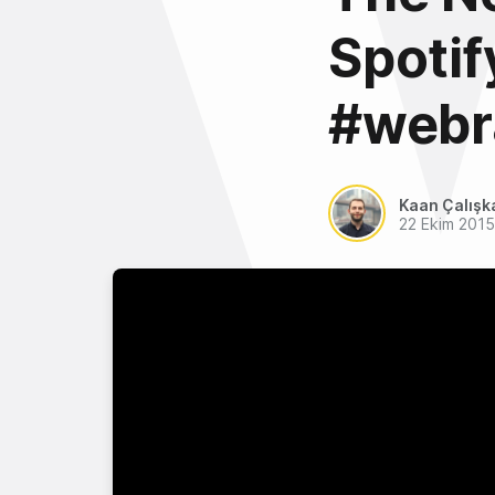
Spotif
#webr
Kaan Çalışk
22 Ekim 2015