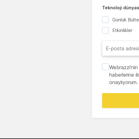
Teknoloji dünyası
Günlük Bült
Etkinlikler
Webrazzi'nin 
haberlerine i
onaylıyorum.