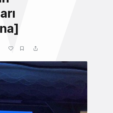
arı
ena]