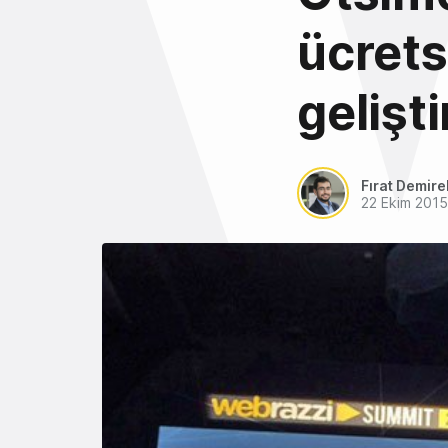
ücrets
gelişt
Fırat Demire
22 Ekim 2015