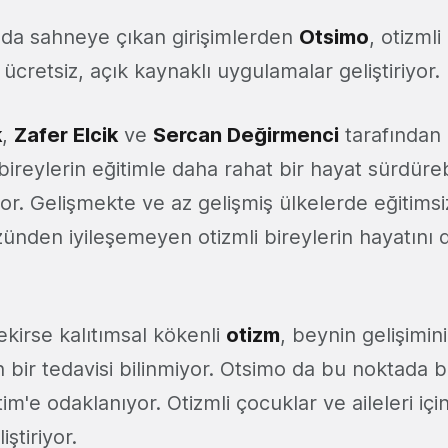
da sahneye çıkan girişimlerden
Otsimo
, otizmli
 ücretsiz, açık kaynaklı uygulamalar geliştiriyor.
k
,
Zafer Elcik
ve
Sercan Değirmenci
tarafından 
 bireylerin eğitimle daha rahat bir hayat sürdüreb
r. Gelişmekte ve az gelişmiş ülkelerde eğitimsiz
zünden iyileşemeyen otizmli bireylerin hayatını 
kirse kalıtımsal kökenli
otizm
, beynin gelişimin
n bir tedavisi bilinmiyor. Otsimo da bu noktada bi
im'e odaklanıyor. Otizmli çocuklar ve aileleri iç
ştiriyor.