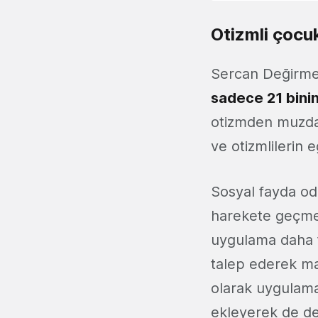
Otizmli çocuk
Sercan Değirme
sadece 21 binin
otizmden muzdar
ve otizmlilerin 
Sosyal fayda oda
harekete geçmey
uygulama daha fa
talep ederek mas
olarak uygulama
ekleyerek de des