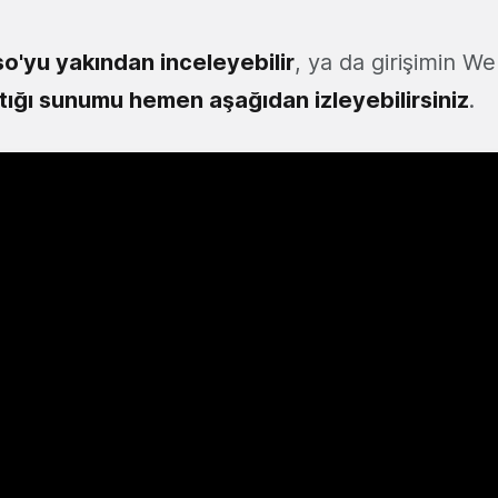
o'yu yakından inceleyebilir
, ya da girişimin W
tığı sunumu hemen aşağıdan izleyebilirsiniz
.