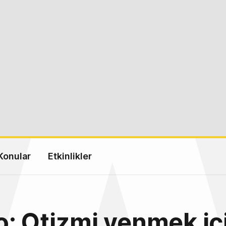
Konular
Etkinlikler
: Otizmi yenmek iç