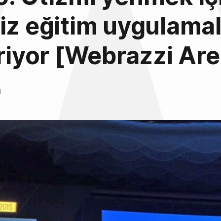
iz eğitim uygulamal
iriyor [Webrazzi Ar
l