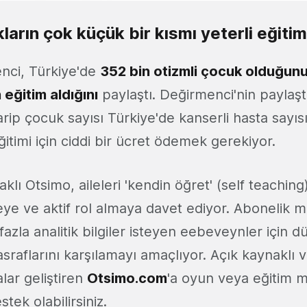
ların çok küçük bir kısmı yeterli eğitim
nci, Türkiye'de
352 bin otizmli çocuk olduğunu
 eğitim aldığını
paylaştı. Değirmenci'nin paylaştı
ip çocuk sayısı Türkiye'de kanserli hasta sayısı
eğitimi için ciddi bir ücret ödemek gerekiyor.
klı Otsimo, aileleri 'kendin öğret' (self teaching
e ve aktif rol almaya davet ediyor. Abonelik mod
zla analitik bilgiler isteyen eebeveynler için d
raflarını karşılamayı amaçlıyor. Açık kaynaklı v
lar geliştiren
Otsimo.com
'a oyun veya eğitim m
tek olabilirsiniz.