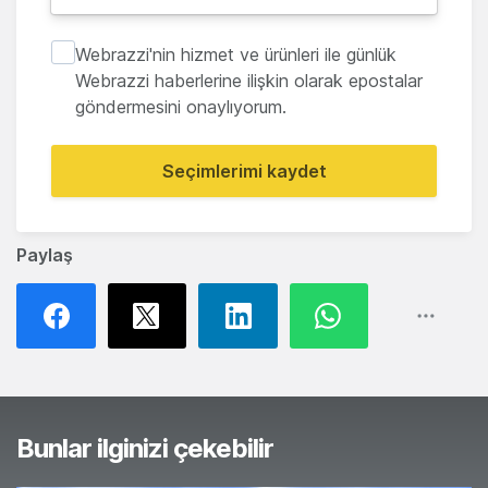
Webrazzi'nin hizmet ve ürünleri ile günlük
Webrazzi haberlerine ilişkin olarak epostalar
göndermesini onaylıyorum.
Seçimlerimi kaydet
Paylaş
Bunlar ilginizi çekebilir