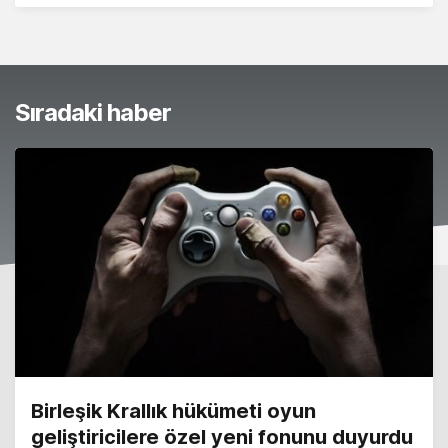
Sıradaki haber
Birleşik Krallık hükümeti oyun
geliştiricilere özel yeni fonunu duyurdu