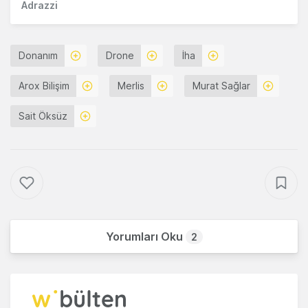
Adrazzi
Donanım
Drone
İha
Arox Bilişim
Merlis
Murat Sağlar
Sait Öksüz
Yorumları Oku
2