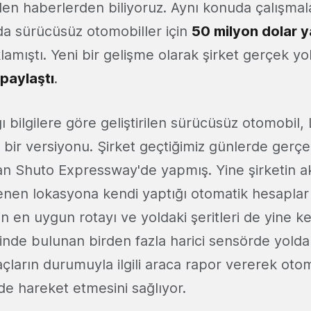
len haberlerden biliyoruz. Aynı konuda çalışmal
a sürücüsüz otomobiller için
50 milyon dolar y
lamıştı. Yeni bir gelişme olarak şirket gerçek yol
paylaştı
.
ğı bilgilere göre geliştirilen sürücüsüz otomobil
 bir versiyonu. Şirket geçtiğimiz günlerde gerçek
n Shuto Expressway'de yapmış. Yine şirketin akt
enen lokasyona kendi yaptığı otomatik hesaplar i
n en uygun rotayı ve yoldaki şeritleri de yine ken
nde bulunan birden fazla harici sensörde yoldak
çların durumuyla ilgili araca rapor vererek otom
lde hareket etmesini sağlıyor.