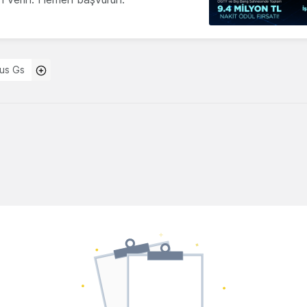
us Gs