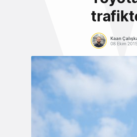
trafik
Kaan Çalışk
08 Ekim 201