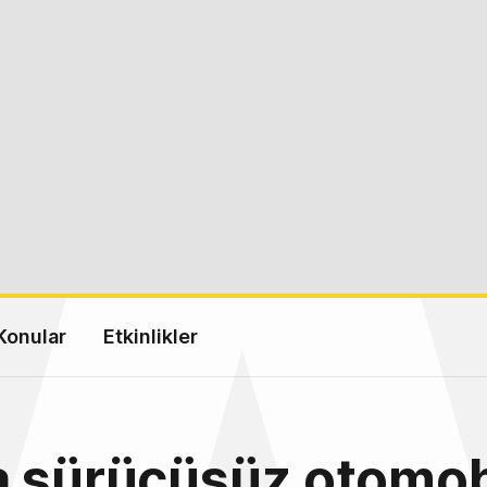
Konular
Etkinlikler
 sürücüsüz otomobi