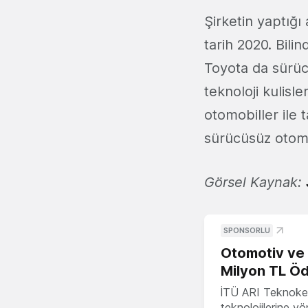
Şirketin yaptığ
tarih 2020. Bili
Toyota da sürücü
teknoloji kulisl
otomobiller ile
sürücüsüz otomobi
Görsel Kaynak:
SPONSORLU
Otomotiv ve M
Milyon TL Öd
İTÜ ARI Teknokent
teknolojilerine y