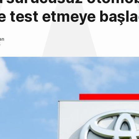
te test etmeye başla
an
5