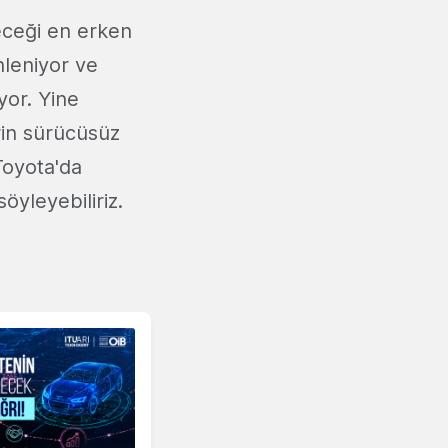
eceği en erken
nleniyor ve
yor. Yine
rin sürücüsüz
Toyota'da
söyleyebiliriz.