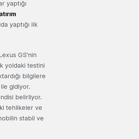
ar yaptığı
atırım
da yaptığı ilk
, Lexus GS'nin
 yoldaki testini
ardığı bilgilere
le gidiyor.
disi belirliyor.
i tehlikeler ve
obilin stabil ve