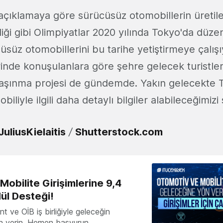
ı açıklamaya göre sürücüsüz otomobillerin üretil
ndiği gibi Olimpiyatlar 2020 yılında Tokyo'da düze
süz otomobillerini bu tarihe yetiştirmeye çalışı
erinde konuşulanlara göre şehre gelecek turistle
 taşınma projesi de gündemde. Yakın gelecekte 
liyle ilgili daha detaylı bilgiler alabileceğimizi 
JuliusKielaitis
/
Shutterstock.com
obilite Girişimlerine 9,4
ül Desteği!
 ve OİB iş birliğiyle geleceğin
ön verin. Hemen başvurun.