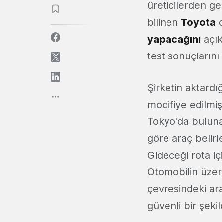
üreticilerden ge
bilinen
Toyota
d
yapacağını
açık
test sonuçlarını
Şirketin aktardı
modifiye edilmiş
Tokyo'da buluna
göre araç belirl
Gideceği rota içi
Otomobilin üzeri
çevresindeki ara
güvenli bir şeki