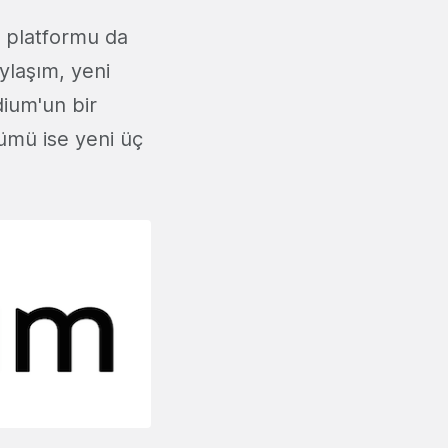
g platformu da
ylaşım, yeni
edium'un bir
ümü ise yeni üç