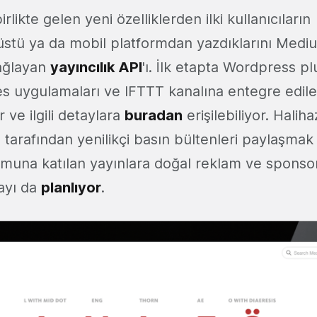
rlikte gelen yeni özelliklerden ilki kullanıcıların
aüstü ya da mobil platformdan yazdıklarını Med
sağlayan
yayıncılık API
'ı. İlk etapta Wordpress p
es uygulamaları ve IFTTT kanalına entegre edile
 ve ilgili detaylara
buradan
erişilebiliyor. Halih
arafından yenilikçi basın bültenleri paylaşmak i
muna katılan yayınlara doğal reklam ve sponsorl
ayı da
planlıyor
.