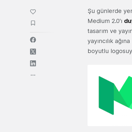
Şu günlerde yen
Medium 2.0'ı
du
tasarım ve yayınc
yayıncılık ağı
boyutlu logosuyl