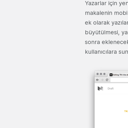
Yazarlar için y
makalenin mobi
ek olarak yazıla
büyütülmesi, yaz
sonra eklenecekl
kullanıcılara su