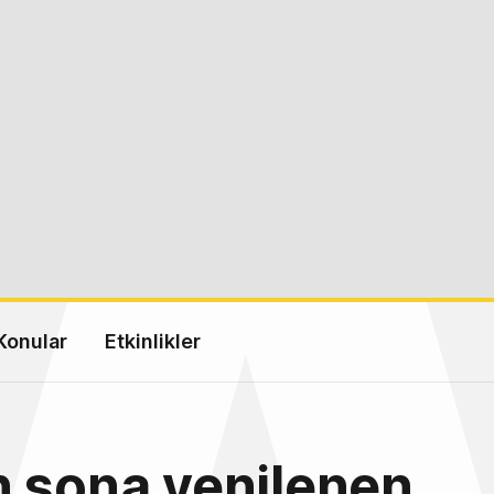
Konular
Etkinlikler
 sona yenilenen