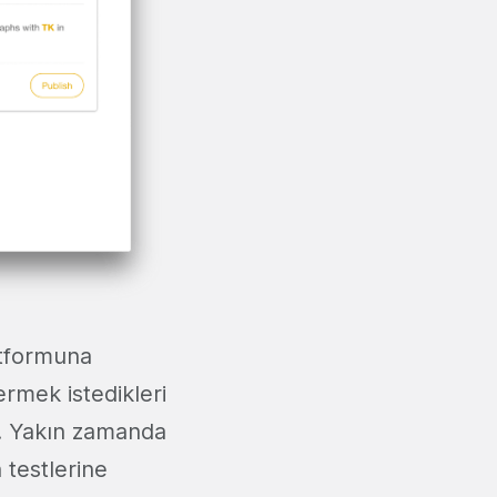
latformuna
ermek istedikleri
r. Yakın zamanda
n testlerine