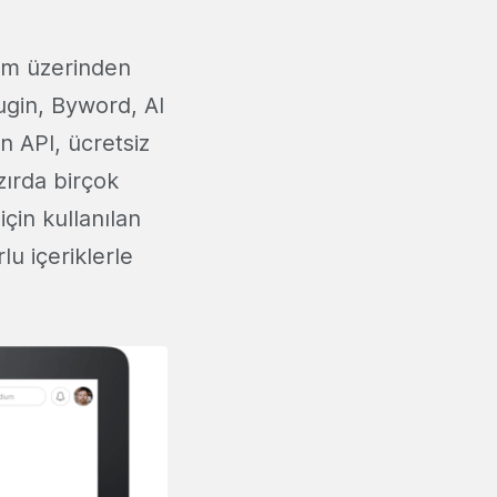
ium üzerinden
lugin, Byword, AI
n API, ücretsiz
azırda birçok
çin kullanılan
u içeriklerle