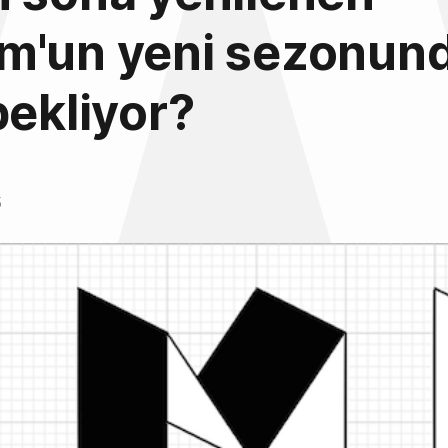
'un yeni sezonund
bekliyor?
5