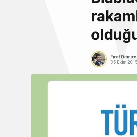
rakaml
olduğu
Fırat Demire
05 Ekim 201