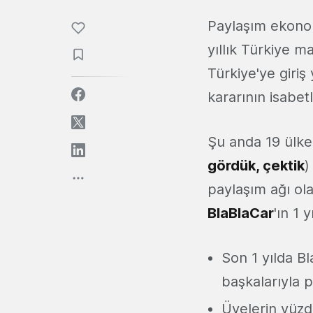
Paylaşım ekonom
yıllık Türkiye ma
Türkiye'ye giriş
kararının isabet
Şu anda 19 ülke
gördük, çektik
)
paylaşım ağı ol
BlaBlaCar
'ın 1 y
Son 1 yılda Bl
başkalarıyla 
Üyelerin yüzde