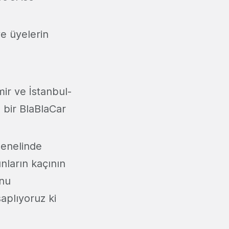
ve üyelerin
ir ve İstanbul-
 bir BlaBlaCar
genelinde
nların kaçının
unu
aplıyoruz ki