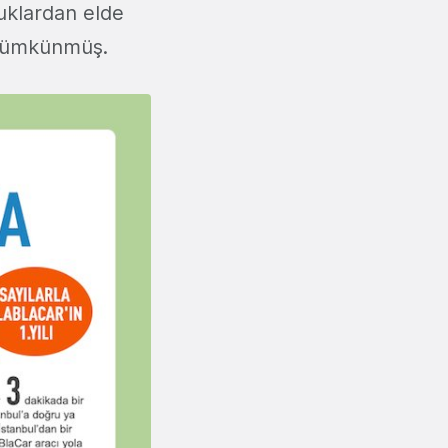
luklardan elde
 mümkünmüş.