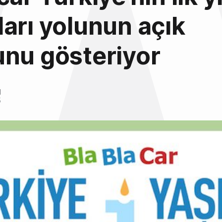
arı yolunun açık
nu gösteriyor
l
5