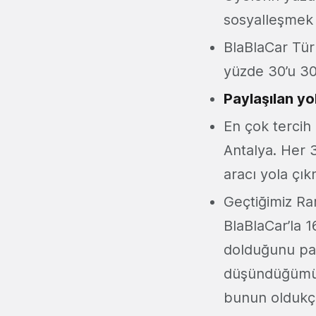
sosyalleşmek i
BlaBlaCar Türk
yüzde 30’u 30
Paylaşılan yo
En çok tercih 
Antalya. Her 3
aracı yola çık
Geçtiğimiz Ra
BlaBlaCar’la 1
dolduğunu pay
düşündüğümüzd
bunun oldukç