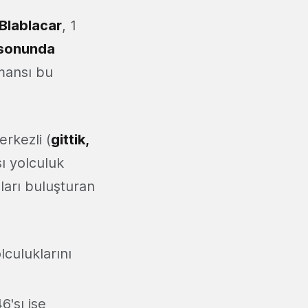
Blablacar
, 1
 sonunda
rmansı bu
rkezli (
gittik,
sı yolculuk
ları buluşturan
lculuklarını
6'sı ise