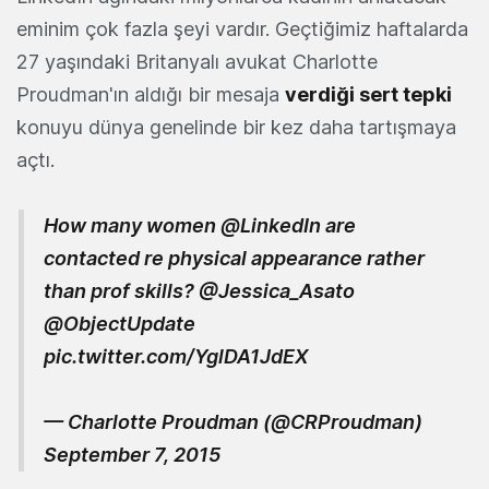
eminim çok fazla şeyi vardır. Geçtiğimiz haftalarda
27 yaşındaki Britanyalı avukat Charlotte
Proudman'ın aldığı bir mesaja
verdiği sert tepki
konuyu dünya genelinde bir kez daha tartışmaya
açtı.
How many women
@LinkedIn
are
contacted re physical appearance rather
than prof skills?
@Jessica_Asato
@ObjectUpdate
pic.twitter.com/YglDA1JdEX
— Charlotte Proudman (@CRProudman)
September 7, 2015