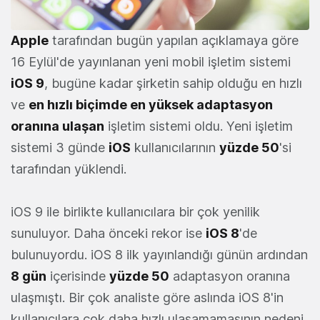
Apple
tarafından bugün yapılan açıklamaya göre
16 Eylül'de yayınlanan yeni mobil işletim sistemi
iOS 9
, bugüne kadar şirketin sahip olduğu en hızlı
ve
en hızlı biçimde en yüksek adaptasyon
oranına ulaşan
işletim sistemi oldu. Yeni işletim
sistemi 3 günde
iOS
kullanıcılarının
yüzde 50
'si
tarafından yüklendi.
iOS 9 ile birlikte kullanıcılara bir çok yenilik
sunuluyor. Daha önceki rekor ise
iOS 8
'de
bulunuyordu. iOS 8 ilk yayınlandığı günün ardından
8 gün
içerisinde
yüzde 50
adaptasyon oranına
ulaşmıştı. Bir çok analiste göre aslında iOS 8'in
kullanıcılara çok daha hızlı ulaşamamasının nedeni