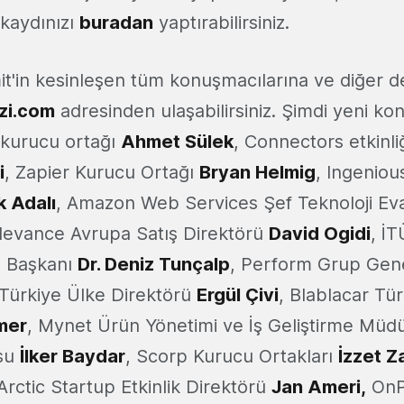
kaydınızı
buradan
yaptırabilirsiniz.
'in kesinleşen tüm konuşmacılarına ve diğer d
zi.com
adresinden ulaşabilirsiniz. Şimdi yeni ko
 kurucu ortağı
Ahmet Sülek
, Connectors etkinli
i
, Zapier Kurucu Ortağı
Bryan Helmig
, Ingeniou
k Adalı
, Amazon Web Services Şef Teknoloji Eva
elevance Avrupa Satış Direktörü
David Ogidi
, İ
 Başkanı
Dr. Deniz Tunçalp
, Perform Grup Ge
 Türkiye Ülke Direktörü
Ergül Çivi
, Blablacar Tü
İmer
, Mynet Ürün Yönetimi ve İş Geliştirme Mü
'su
İlker Baydar
, Scorp Kurucu Ortakları
İzzet Z
 Arctic Startup Etkinlik Direktörü
Jan Ameri,
OnP