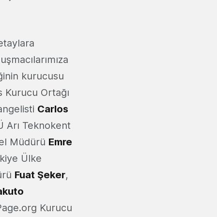
etaylara
nuşmacılarımıza
ğinin kurucusu
s Kurucu Ortağı
ngelisti
Carlos
TÜ Arı Teknokent
nel Müdürü
Emre
rkiye Ülke
dürü
Fuat Şeker
,
akuto
age.org Kurucu