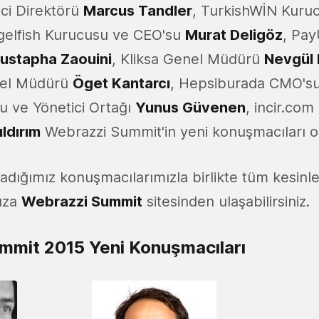
ici Direktörü
Marcus Tandler
, TurkishWİN Kur
gelfish Kurucusu ve CEO'su
Murat Deligöz
, Pa
ustapha Zaouini
, Kliksa Genel Müdürü
Nevgül 
enel Müdürü
Öget Kantarcı
, Hepsiburada CMO's
u ve Yönetici Ortağı
Yunus Güvenen
, incir.co
ldırım
Webrazzi Summit'in yeni konuşmacıları ol
adığımız konuşmacılarımızla birlikte tüm kesinl
ıza
Webrazzi Summit
sitesinden ulaşabilirsiniz.
mmit 2015 Yeni Konuşmacıları