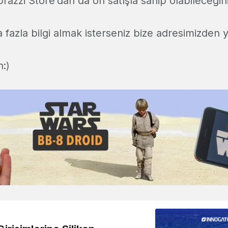
zzi Store'dan da ön satışla sahip olabileceğiniz
a fazla bilgi almak isterseniz bize adresimizden ya
n:)