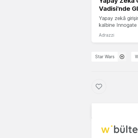
Yapay Zekâ G
Vadisi'nde G
Yapay zekâ girişi
kalbine Innogate i
Adrazzi
Star Wars
W