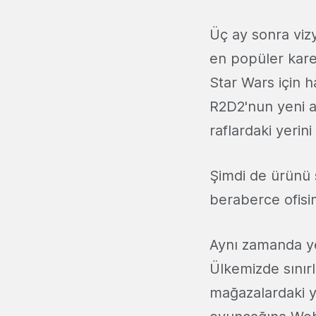
Üç ay sonra viz
en popüler karek
Star Wars için 
R2D2'nun yeni a
raflardaki yerini
Şimdi de ürünü s
beraberce ofisim
Aynı zamanda yen
Ülkemizde sınır
mağazalardaki y