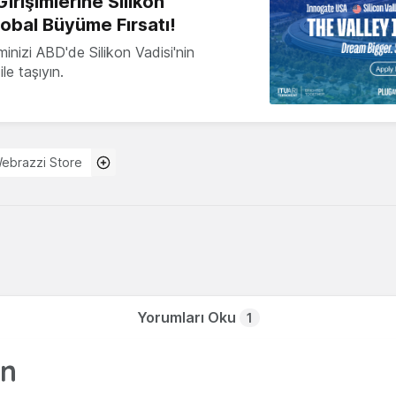
irişimlerine Silikon
lobal Büyüme Fırsatı!
minizi ABD'de Silikon Vadisi'nin
le taşıyın.
ebrazzi Store
Yorumları Oku
1