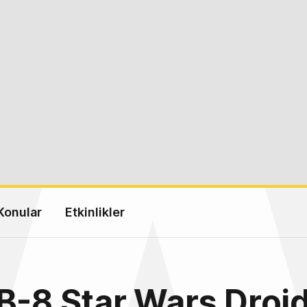
Konular
Etkinlikler
B-8 Star Wars Droi