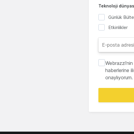
Teknoloji dünyası
Günlük Bült
Etkinlikler
Webrazzi'nin 
haberlerine i
onaylıyorum.