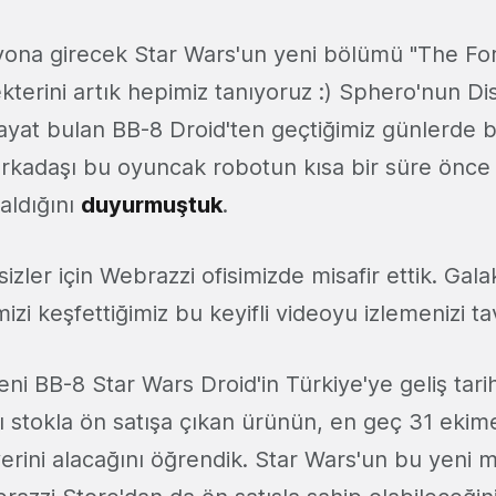
yona girecek Star Wars'un yeni bölümü "The F
terini artık hepimiz tanıyoruz :) Sphero'nun Disn
hayat bulan BB-8 Droid'ten geçtiğimiz günlerde 
rkadaşı bu oyuncak robotun kısa bir süre önce 
 aldığını
duyurmuştuk
.
izler için Webrazzi ofisimizde misafir ettik. Gala
izi keşfettiğimiz bu keyifli videoyu izlemenizi ta
i BB-8 Star Wars Droid'in Türkiye'ye geliş tarihi
lı stokla ön satışa çıkan ürünün, en geç 31 ekim
erini alacağını öğrendik. Star Wars'un bu yeni 