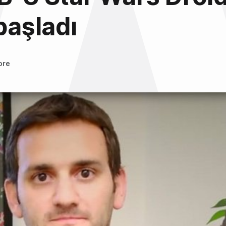
 başladı
ore