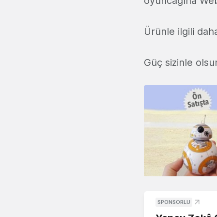
oyuncağına Webra
Ürünle ilgili dah
Güç sizinle olsu
SPONSORLU