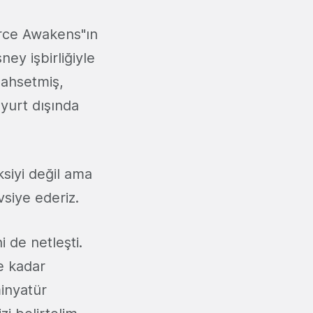
orce Awakens"ın
ey işbirliğiyle
bahsetmiş,
yurt dışında
ksiyi değil ama
vsiye ederiz.
 de netleşti.
e kadar
minyatür