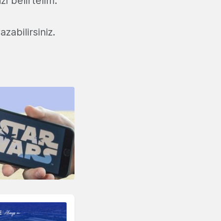
i belirtelim.
zabilirsiniz.