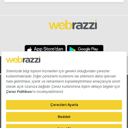
Hakkında
Yazarlar
Katkıda Bulun
Reklam
Girişiminizi Tanıtın
İletişim